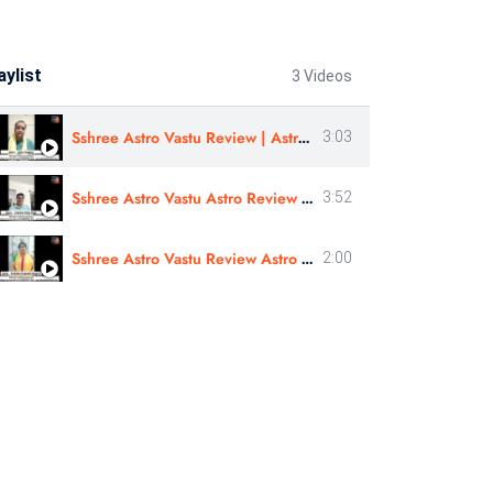
aylist
3 Videos
Sshree Astro Vastu Review | Astro - Ankur Singla Ji In Hindi
3:03
Sshree Astro Vastu Astro Review | Astro - Jitendra Vijay Singh Ji In Hindi
3:52
Sshree Astro Vastu Review Astro Preksha Pragnesh Ji In Marathi
2:00