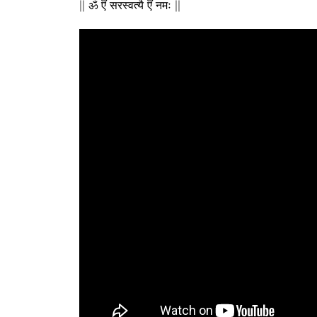
|| ॐ ऎं सरस्वत्यै ऎं नमः ||