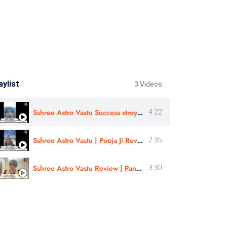
aylist
3 Videos
Sshree Astro Vastu Success stroy review In Hindi - Astro Harshit Ji
4:22
Sshree Astro Vastu | Pooja Ji Review | Numerology Course In Gujrati
2:35
Sshree Astro Vastu Review | Panchang Rahasyam Review | Astro - Pooja Ji Review | Hindi
3:30