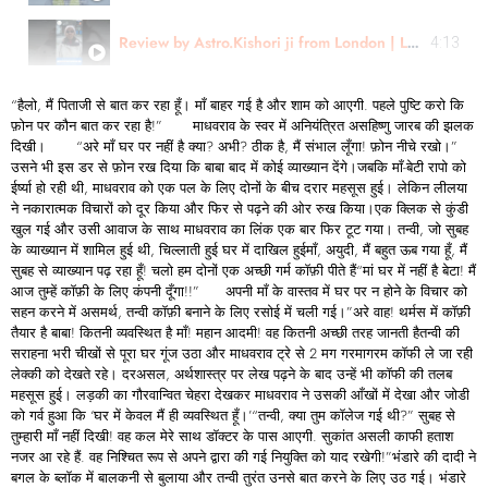
Review by Astro.Kishori ji from London | Learn Astrology
4:13
“हैलो, मैं पिताजी से बात कर रहा हूँ। माँ बाहर गई है और शाम को आएगी. पहले पुष्टि करो कि
फ़ोन पर कौन बात कर रहा है!” माधवराव के स्वर में अनियंत्रित असहिष्णु जारब की झलक
दिखी। “अरे माँ घर पर नहीं है क्या? अभी? ठीक है, मैं संभाल लूँगा! फ़ोन नीचे रखो।”
उसने भी इस डर से फ़ोन रख दिया कि बाबा बाद में कोई व्याख्यान देंगे।जबकि माँ-बेटी रापो को
ईर्ष्या हो रही थी, माधवराव को एक पल के लिए दोनों के बीच दरार महसूस हुई। लेकिन लीलया
ने नकारात्मक विचारों को दूर किया और फिर से पढ़ने की ओर रुख किया।एक क्लिक से कुंडी
खुल गई और उसी आवाज के साथ माधवराव का लिंक एक बार फिर टूट गया। तन्वी, जो सुबह
के व्याख्यान में शामिल हुई थी, चिल्लाती हुई घर में दाखिल हुईमाँ, अयुदी, मैं बहुत ऊब गया हूँ, मैं
सुबह से व्याख्यान पढ़ रहा हूँ! चलो हम दोनों एक अच्छी गर्म कॉफ़ी पीते हैं“मां घर में नहीं है बेटा! मैं
आज तुम्हें कॉफ़ी के लिए कंपनी दूँगा!!” अपनी माँ के वास्तव में घर पर न होने के विचार को
सहन करने में असमर्थ, तन्वी कॉफ़ी बनाने के लिए रसोई में चली गई।”अरे वाह! थर्मस में कॉफ़ी
तैयार है बाबा! कितनी व्यवस्थित है माँ! महान आदमी! वह कितनी अच्छी तरह जानती हैतन्वी की
सराहना भरी चीखों से पूरा घर गूंज उठा और माधवराव ट्रे से 2 मग गरमागरम कॉफी ले जा रही
लेक्की को देखते रहे। दरअसल, अर्थशास्त्र पर लेख पढ़ने के बाद उन्हें भी कॉफी की तलब
महसूस हुई। लड़की का गौरवान्वित चेहरा देखकर माधवराव ने उसकी आँखों में देखा और जोडी
को गर्व हुआ कि ‘घर में केवल मैं ही व्यवस्थित हूँ।’“तन्वी, क्या तुम कॉलेज गई थी?” सुबह से
तुम्हारी माँ नहीं दिखी! वह कल मेरे साथ डॉक्टर के पास आएगी. सुकांत असली काफी हताश
नजर आ रहे हैं. वह निश्चित रूप से अपने द्वारा की गई नियुक्ति को याद रखेगी!”भंडारे की दादी ने
बगल के ब्लॉक में बालकनी से बुलाया और तन्वी तुरंत उनसे बात करने के लिए उठ गई। भंडारे