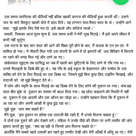
उस समय प्लास्टिक की थैलियाँ नहीं बल्कि खाकी कागज की थैलियाँ हुआ करती थीं। उसने
जार के सारे बिस्कुट खाकी थैले में डाल दिये। वह लगभग साठ-पैंसठ साल के थे। उन्होंने आगे
कहा, “मुझे इसके लिए पैसे मत दो, इसे खाओ और कॉलेज जाओ।”
पावली, जिसका आज मूल्य शून्य है, उस समय उसी ने मेरी भूख मिटाई। मैं इसे अपने जीवन में
कभी नहीं भूलूंगा.
उस घटना के बाद चार साल की आगे की शिक्षा पूरी होने के बाद, मैं कलवा के एन.एम.एम. में
शामिल हो गया। में नौकरी मिल गयी उस कंपनी के थाने में दो इमारतें थीं. उस बिल्डिंग में किराये
पर रहने की जगह मिल गई और ठाणे आ गए।
खंडेलवाल सुइट्स तब प्रसिद्ध था जब मैं पहली बार छुट्टियों के लिए ठाणे से गाँव गया था।
उनसे मिठाइयों के डिब्बे बँधे हुए थे। यह गाँव के हाई स्कूल के हेडमास्टर और पनवेल के उस
व्यक्ति को देने के लिए मिठाई का एक डिब्बा था, जिसने मुझे बिना कुछ किए टाइपिंग सिखाई, और
दादाजी को, जो मुझे बिस्कुट देते थे।
मैं प्रेम और स्मृति के साथ मिठाई का वह डिब्बा देने के लिए कोने की दुकान पर गया। पांच-छह
साल बीत चुके थे. दुकान का स्वरूप भी बदल दिया गया। वह छोटा कहलाने की स्थिति में नहीं
था. दुकान में एक आदमी और एक औरत का जोड़ा था। उन्होंने पहचान लिया कि मैं दुकान में
आ रहा था और अपनी आंखों से कुछ ढूंढ रहा था।
मुझे पूछा “आप क्या चाहते हैं?”
मैंने पूछा, “इस दुकान पर हमेशा एक दादाजी बैठे रहते हैं, मैं उनसे मिलना चाहता हूं।”
वे दोनों एक दूसरे की ओर देखने लगे। महिला ने उनके पीछे की दीवार पर लगी तस्वीर की ओर
इशारा करते हुए पूछा, “क्या वह वही थे जिनसे आप मिलना चाहते थे?”
हालाँकि मैंने सबसे पहले उसकी हार पहने हुए तस्वीर देखी और मेरी आँखों में आँसू आ गए। मेरी