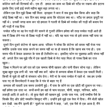
कॉलेज जाने की दिनचर्या थी। एस.टी. हमाल का काम था डिब्बे को स्टैंड पर रखना और हटाना
इसके लिए उन्हें ढाई रुपये महीना बहुत बड़ा लगता था।
लेकिन एक दिन मुझे डिब्बा नहीं मिला. ड्राइवर ने कार में सब कुछ चेक किया और कहा कि
कोई डिब्बा नहीं था। चार दिन बाद समझ आया कि घोटाला क्या था। स्टैंड पर हमाल ड्यूटी पर
नहीं थे। उनकी जगह काम कर रहे हमाला ने गलती से डिब्बे को पनवेल की गाड़ी की बजाय पेन
की गाड़ी में रख दिया.
पनवेल स्टैंड पर वह पेन गाड़ी मेरे सामने से गुजरी लेकिन हमेशा की तरह पनवेल गाड़ी आते ही
जब मैं डिब्बा लेने गया तो डिब्बा गाड़ी में नहीं था। यदि यह चला गया तो इसे वापस नहीं पाया जा
सकता।
दूसरे दिन दूसरे कंटेनर से खाना आया. परिवार ने सोचा कि कंटेनर को वापस नहीं भेजा गया
क्योंकि उसके पास साफ़ करने का समय नहीं था या हो सकता है कि खाना बच गया हो। उस
समय गाँव में केवल डाकघर के पास ही टेलीफोन था। इसलिए फोन पर पूछताछ आदि संभव नहीं
थी. अगले दिन जब मुझे गाँव में एक खाली डिब्बे से मेरा पत्र मिला तो गायब डिब्बे का राज
खुला।
डिब्बा न मिलने पर हमें रात को एक चम्मच चीनी खाकर और पानी पीकर सोना पड़ा। लेकिन
सुबह बहुत भूख लगी थी. पता नहीं क्या करें. खोज से कम्पास बॉक्स में केवल एक पावली मिली।
किसी से पूछो तो वहीं से संस्कार थोप देगा। मेरी मां के मामा पनवेल में रहते थे. जब हम उनके
पास गए तो किरायेदारों ने कहा कि वे गांव से बाहर गए हैं.
कम्पास की पावली उस समय उपयोगी हुई। मैं पास के कोने पर एक छोटी सी दुकान पर गया।
वहाँ हमेशा एक दादा था. कभी-कभी हम वहां से चाय पाउडर, चीनी, साबुन, नारियल, बर्तन,
लकड़ी आदि ले आते थे। तो कुछ चेहरे की पहचान हुई. उनके पास गया, उन्हें पच्चीस पैसे के
सिक्के दिए और छोटे नमकीन बिस्कुट माँगे। उन्होंने इसे मुझे एक पेपर में दिया। मैंने थैली खोल
कर देखी. जब मैंने ‘इतनी ही?’ पूछने पर दादाजी ने कहा, “अरे, एक पैसे से एक आता है, मैंने