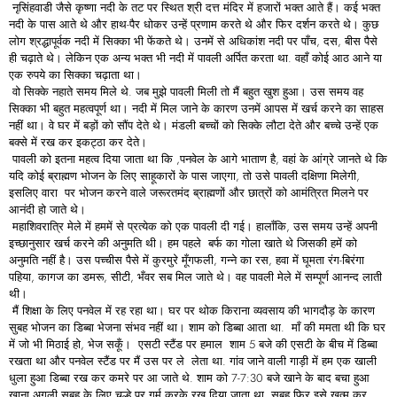
नृसिंहवाडी जैसे कृष्णा नदी के तट पर स्थित श्री दत्त मंदिर में हजारों भक्त आते हैं। कई भक्त
नदी के पास आते थे और हाथ-पैर धोकर उन्हें प्रणाम करते थे और फिर दर्शन करते थे। कुछ
लोग श्रद्धापूर्वक नदी में सिक्का भी फेंकते थे। उनमें से अधिकांश नदी पर पाँच, दस, बीस पैसे
ही चढ़ाते थे। लेकिन एक अन्य भक्त भी नदी में पावली अर्पित करता था. वहाँ कोई आठ आने या
एक रुपये का सिक्का चढ़ाता था।
वो सिक्के नहाते समय मिले थे. जब मुझे पावली मिली तो मैं बहुत खुश हुआ। उस समय वह
सिक्का भी बहुत महत्वपूर्ण था। नदी में मिल जाने के कारण उनमें आपस में खर्च करने का साहस
नहीं था। वे घर में बड़ों को सौंप देते थे। मंडली बच्चों को सिक्के लौटा देते और बच्चे उन्हें एक
बक्से में रख कर इकट्ठा कर देते।
पावली को इतना महत्व दिया जाता था कि ,पनवेल के आगे भाताण है, वहां के आंग्रे जानते थे कि
यदि कोई ब्राह्मण भोजन के लिए साहूकारों के पास जाएगा, तो उसे पावली दक्षिणा मिलेगी,
इसलिए वारा पर भोजन करने वाले जरूरतमंद ब्राह्मणों और छात्रों को आमंत्रित मिलने पर
आनंदी हो जाते थे।
महाशिवरात्रि मेले में हममें से प्रत्येक को एक पावली दी गई। हालाँकि, उस समय उन्हें अपनी
इच्छानुसार खर्च करने की अनुमति थी। हम पहले बर्फ का गोला खाते थे जिसकी हमें को
अनुमति नहीं है। उस पच्चीस पैसे में कुरमुरे मूँगफली, गन्ने का रस, हवा में घूमता रंग-बिरंगा
पहिया, कागज का डमरू, सीटी, भँवर सब मिल जाते थे। वह पावली मेले में सम्पूर्ण आनन्द लाती
थी।
मैं शिक्षा के लिए पनवेल में रह रहा था। घर पर थोक किराना व्यवसाय की भागदौड़ के कारण
सुबह भोजन का डिब्बा भेजना संभव नहीं था। शाम को डिब्बा आता था. माँ की ममता थी कि घर
में जो भी मिठाई हो, भेज सकूँ। एसटी स्टैंड पर हमाल शाम 5 बजे की एसटी के बीच में डिब्बा
रखता था और पनवेल स्टैंड पर मैं उस पर ले लेता था. गांव जाने वाली गाड़ी में हम एक खाली
धुला हुआ डिब्बा रख कर कमरे पर आ जाते थे. शाम को 7-7:30 बजे खाने के बाद बचा हुआ
खाना अगली सुबह के लिए चूल्हे पर गर्म करके रख दिया जाता था. सुबह फिर इसे खत्म कर