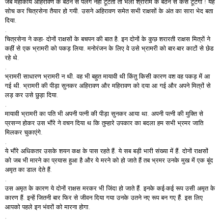
जब महाकाय अहिरावण के बैठने से पलंग नहीं टूटता तो भला श्रीराम के बैठने से कैसे टूटेगा ! यह
सोच कर चित्रसेना तैयार हो गयी. उसने अहिरावण समेत सभी राक्षसों के अंत का सारा भेद बता
दिया.
.
चित्रसेना ने कहा- दोनों राक्षसों के बचपन की बात है. इन दोनों के कुछ शरारती राक्षस मित्रों ने
कहीं से एक भ्रामरी को पकड़ लिया. मनोरंजन के लिए वे उसे भ्रामरी को बार-बार काटों से छेड
रहे थे.
.
भ्रामरी साधारण भ्रामरी न थी. वह भी बहुत मायावी थी किंतु किसी कारण वश वह पकड़ में आ
गई थी. भ्रामरी की पीड़ा सुनकर अहिरावण और महिरावण को दया आ गई और अपने मित्रों से
लड़ कर उसे छुड़ा दिया.
.
मायावी भ्रामरी का पति भी अपनी पत्नी की पीड़ा सुनकर आया था. अपनी पत्नी की मुक्ति से
प्रसन्न होकर उस भौंरे ने वचन दिया थ कि तुम्हारे उपकार का बदला हम सभी भ्रमर जाति
मिलकर चुकाएंगे.
.
ये भौंरे अधिकतर उसके शयन कक्ष के पास रहते हैं. ये सब बड़ी भारी संख्या में हैं. दोनों राक्षसों
को जब भी मारने का प्रयास हुआ है और ये मरने को हो जाते हैं तब भ्रमर उनके मुख में एक बूंद
अमृत का डाल देते हैं.
.
उस अमृत के कारण ये दोनों राक्षस मरकर भी जिंदा हो जाते हैं. इनके कई-कई रूप उसी अमृत के
कारण हैं. इन्हें जितनी बार फिर से जीवन दिया गया उनके उतने नए रूप बन गए हैं. इस लिए
आपको पहले इन भंवरों को मारना होगा.
.