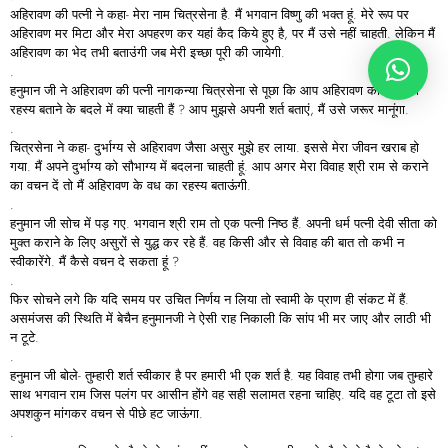
अहिरावण की पत्नी ने कहा- मेरा नाम चित्रसेना है. मैं भगवान विष्णु की भक्त हूं. मेरे रूप पर
अहिरावण मर मिटा और मेरा अपहरण कर यहां कैद किये हुए है, पर मैं उसे नहीं चाहती. लेकिन मैं
अहिरावण का भेद तभी बताउंगी जब मेरी इच्छा पूरी की जायेगी.
.
हनुमान जी ने अहिरावण की पत्नी नागकन्या चित्रसेना से पूछा कि आप अहिरावण की मृत्यु का
रहस्य बताने के बदले में क्या चाहती हैं ? आप मुझसे अपनी शर्त बताएं, मैं उसे जरूर मानूंगा.
.
चित्रसेना ने कहा- दुर्भाग्य से अहिरावण जैसा असुर मुझे हर लाया. इससे मेरा जीवन खराब हो
गया. मैं अपने दुर्भाग्य को सौभाग्य में बदलना चाहती हूं. आप अगर मेरा विवाह श्री राम से कराने
का वचन दें तो मैं अहिरावण के वध का रहस्य बताऊंगी.
.
हनुमान जी सोच में पड़ गए. भगवान श्री राम तो एक पत्नी निष्ठ हैं. अपनी धर्म पत्नी देवी सीता को
मुक्त कराने के लिए असुरों से युद्ध कर रहे हैं. वह किसी और से विवाह की बात तो कभी न
स्वीकारेंगे. मैं कैसे वचन दे सकता हूं ?
.
फिर सोचने लगे कि यदि समय पर उचित निर्णय न लिया तो स्वामी के प्राण ही संकट में हैं.
असमंजस की स्थिति में बेचैन हनुमानजी ने ऐसी राह निकाली कि सांप भी मर जाए और लाठी भी
न टूटे.
.
हनुमान जी बोले- तुम्हारी शर्त स्वीकार है पर हमारी भी एक शर्त है. यह विवाह तभी होगा जब तुम्हारे
साथ भगवान राम जिस पलंग पर आसीन होंगे वह सही सलामत रहना चाहिए. यदि वह टूटा तो इसे
अपशकुन मांगकर वचन से पीछे हट जाऊंगा.
.