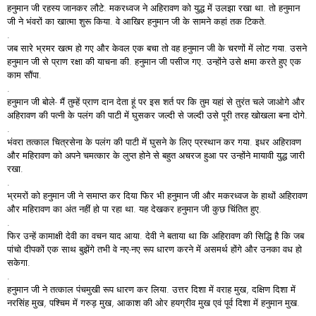
हनुमान जी रहस्य जानकर लौटे. मकरध्वज ने अहिरावण को युद्ध में उलझा रखा था. तो हनुमान
जी ने भंवरों का खात्मा शुरू किया. वे आखिर हनुमान जी के सामने कहां तक टिकते.
.
जब सारे भ्रमर खत्म हो गए और केवल एक बचा तो वह हनुमान जी के चरणों में लोट गया. उसने
हनुमान जी से प्राण रक्षा की याचना की. हनुमान जी पसीज गए. उन्होंने उसे क्षमा करते हुए एक
काम सौंपा.
.
हनुमान जी बोले- मैं तुम्हें प्राण दान देता हूं पर इस शर्त पर कि तुम यहां से तुरंत चले जाओगे और
अहिरावण की पत्नी के पलंग की पाटी में घुसकर जल्दी से जल्दी उसे पूरी तरह खोखला बना दोगे.
.
भंवरा तत्काल चित्रसेना के पलंग की पाटी में घुसने के लिए प्रस्थान कर गया. इधर अहिरावण
और महिरावण को अपने चमत्कार के लुप्त होने से बहुत अचरज हुआ पर उन्होंने मायावी युद्ध जारी
रखा.
.
भ्रमरों को हनुमान जी ने समाप्त कर दिया फिर भी हनुमान जी और मकरध्वज के हाथों अहिरावण
और महिरावण का अंत नहीं हो पा रहा था. यह देखकर हनुमान जी कुछ चिंतित हुए.
.
फिर उन्हें कामाक्षी देवी का वचन याद आया. देवी ने बताया था कि अहिरावण की सिद्धि है कि जब
पांचो दीपकों एक साथ बुझेंगे तभी वे नए-नए रूप धारण करने में असमर्थ होंगे और उनका वध हो
सकेगा.
.
हनुमान जी ने तत्काल पंचमुखी रूप धारण कर लिया. उत्तर दिशा में वराह मुख, दक्षिण दिशा में
नरसिंह मुख, पश्चिम में गरुड़ मुख, आकाश की ओर हयग्रीव मुख एवं पूर्व दिशा में हनुमान मुख.