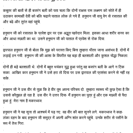
.
कबूतर की बातों से ही बजरंग बली को पता चला कि दोनों राक्षस राम लक्ष्मण को सोते में ही
उठाकर कामाक्षी देवी को बलि चढाने पाताल लोक ले गये हैं. हनुमान जी वायु वेग से रसातल की
और बढे और तुरंत वहां पहुंचे.
.
हनुमान जी को रसातल के प्रवेश द्वार पर एक अद्भुत पहरेदार मिला. इसका आधा शरीर वानर का
और आधा मछली का था. उसने हनुमान जी को पाताल में प्रवेश से रोक दिया.
.
द्वारपाल हनुमान जी से बोला कि मुझ को परास्त किए बिना तुम्हारा भीतर जाना असंभव है. दोनों में
लड़ाई ठन गयी. हनुमान जी की आशा के विपरीत यह बड़ा ही बलशाली और कुशल योद्धा निकला.
.
दोनों ही बड़े बलशाली थे. दोनों में बहुत भयंकर युद्ध हुआ परंतु वह बजरंग बली के आगे न टिक
सका. आखिर कार हनुमान जी ने उसे हरा तो दिया पर उस द्वारपाल की प्रशंसा करने से नहीं रह
सके.
.
हनुमान जी ने उस वीर से पूछा कि हे वीर तुम अपना परिचय दो. तुम्हारा स्वरूप भी कुछ ऐसा है कि
उससे कौतुहल हो रहा है. उस वीर ने उत्तर दिया- मैं हनुमान का पुत्र हूं और एक मछली से पैदा
हुआ हूं. मेरा नाम है मकरध्वज.
.
हनुमान जी ने यह सुना तो आश्चर्य में पड़ गए. वह वीर की बात सुनने लगे. मकरध्वज ने कहा-
लंका दहन के बाद हनुमान जी समुद्र में अपनी अग्नि शांत करने पहुंचे. उनके शरीर से पसीने के
रूप में तेज गिरा.
.