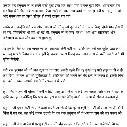
.
उसके बाद हनुमान जी ने अपने पांचों मुख द्वारा एक साथ पांचों दीपक बुझा दिए. अब उनके बार
बार पैदा होने और लंबे समय तक जिंदा रहने की सारी आशंकायें समाप्त हो गयीं थी. हनुमान जी
और मकरध्वज के हाथों शीघ्र ही दोनों राक्षस मारे गये.
.
इसके बाद उन्होंने श्री राम और लक्ष्मण जी की मूर्च्छा दूर करने के उपाय किए. दोनो भाई होश में
आ गए. चित्रसेना भी वहां आ गई थी. हनुमान जी ने कहा- प्रभो ! अब आप अहिरावण और
महिरावण के छल और बंधन से मुक्त हुए.
.
पर इसके लिए हमें इस नागकन्या की सहायता लेनी पड़ी थी. अहिरावण इसे बल पूर्वक उठा लाया
था. वह आपसे विवाह करना चाहती है. कृपया उससे विवाह कर अपने साथ ले चलें. इससे उसे भी
मुक्ति मिलेगी.
.
श्री राम हनुमान जी की बात सुनकर चकराए. इससे पहले कि वह कुछ कह पाते हनुमान जी ने ही
कह दिया- भगवन आप तो मुक्तिदाता हैं. अहिरावण को मारने का भेद इसी ने बताया है. इसके बिना
हम उसे मारकर आपको बचाने में सफल न हो पाते.
.
कृपा निधान इसे भी मुक्ति मिलनी चाहिए. परंतु आप चिंता न करें. हम सबका जीवन बचाने वाले के
प्रति बस इतना कीजिए कि आप बस इस पलंग पर बैठिए बाकी का काम मैं संपन्न करवाता हूं.
.
हनुमान जी इतनी तेजी से सारे कार्य करते जा रहे थे कि इससे श्री राम जी और लक्ष्मण जी दोनों
चिंता में पड़ गये. वह कोई कदम उठाते कि तब तक हनुमान जी ने भगवान राम की बांह पकड़ ली.
.
हनुमान जी ने भावा वेश में प्रभु श्री राम की बांह पकड़कर चित्रसेना के उस सजे-धजे विशाल