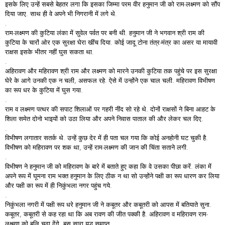
इसके लिए उन्हें सबसे बेहतर लगा कि इसका जिम्मा परम वीर हनुमान जी को राम-लक्ष्मण को सौंप
दिया जाए. साथ ही वे अपने भी निगरानी में लगे थे.
.
राम-लक्ष्मण की कुटिया लंका में सुवेल पर्वत पर बनी थी. हनुमान जी ने भगवान श्री राम की
कुटिया के चारों ओर एक सुरक्षा घेरा खींच दिया. कोई जादू टोना तंत्र-मंत्र का असर या मायावी
राक्षस इसके भीतर नहीं घुस सकता था.
.
अहिरावण और महिरावण श्री राम और लक्ष्मण को मारने उनकी कुटिया तक पहुंचे पर इस सुरक्षा
घेरे के आगे उनकी एक न चली, असफल रहे. ऐसे में उन्होंने एक चाल चली. महिरावण विभीषण
का रूप धर के कुटिया में घुस गया.
.
राम व लक्ष्मण पत्थर की सपाट शिलाओं पर गहरी नींद सो रहे थे. दोनों राक्षसों ने बिना आहट के
शिला समेत दोनो भाइयों को उठा लिया और अपने निवास पाताल की और लेकर चल दिए.
.
विभीषण लगातार सतर्क थे. उन्हें कुछ देर में ही पता चल गया कि कोई अनहोनी घट चुकी है.
विभीषण को महिरावण पर शक था, उन्हें राम-लक्ष्मण की जान की चिंता सताने लगी.
.
विभीषण ने हनुमान जी को महिरावण के बारे में बताते हुए कहा कि वे उसका पीछा करें. लंका में
अपने रूप में घूमना राम भक्त हनुमान के लिए ठीक न था सो उन्होंने पक्षी का रूप धारण कर लिया
और पक्षी का रूप में ही निकुंभला नगर पहुंच गये.
.
निकुंभला नगरी में पक्षी रूप धरे हनुमान जी ने कबूतर और कबूतरी को आपस में बतियाते सुना.
कबूतर, कबूतरी से कह रहा था कि अब रावण की जीत पक्की है. अहिरावण व महिरावण राम-
लक्ष्मण को बलि चढा देंगे. बस सारा युद्ध समाप्त.