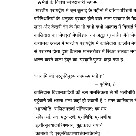
🔥मेघों के विविध स्वेच्छाचारी रूप🔥
भारतीय प्रायद्वीप में जून-जुलाई के महीनों में दक्षिण-पश्
परिस्थितियों के अनुरूप प्रकट होने वाले नाना प्रकार के मेघ आ
लाल और केसरी रंग के मेघ भी कभी कभी आकाश में दिखाई देते ह
कालिदास का ‘मेघदूत’ मेघविज्ञान का अद्भुत ग्रंथ है। मैने ‘म
कथानक असल में भारतीय प्रायद्वीप में कालिदास कालीन मेघो
से प्रारम्भ होता हुआ कैलास मानसरोवर में स्थित अलका नगरी
धारण करने वाला इंद्र का ‘प्रकृति-पुरुष’ कहा गया है-
‘जानामि त्वां प्रकृतिपुरुषं कामरूपं मघोनः’
– पूर्वमेघ, 6
कालिदास विज्ञानवादियों की उस मानसिकता से भी भलीभांति परि
पहुंचाने की क्षमता भला कहां हो सकती है ॽ मगर कालिदास ने 
“धूमज्योति: सलिलमरुतां संन्निपात: क्व मेघ:
संदेशार्था: क्व पटुकरणै: प्राणिभि: प्रापणीया:।
इत्यौत्सुक्यादपरिगणयन् गुह्यकस्तं ययाचे
कामार्ता हि प्रकृतिकृपणाश्चेतनाचेतनेषु।।”