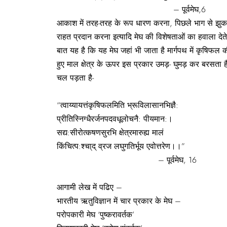
– पूर्वमेघ
आकाश में तरह-तरह के रूप धारण करना, पिछले भाग से झुक 
राहत प्रदान करना इत्यादि मेघ की विशेषताओं का हवाला देते ह
बात यह है कि यह मेघ जहां भी जाता है मार्गपथ में कृषिफल की अ
हुए माल क्षेत्र के ऊपर इस प्रकार उमड़- घुमड़ कर बरसता 
चल पड़ता है-
“त्वाय्यायत्तंकृषिफलमिति भ्रूविलासानभिज्ञै:
प्रीतिस्निग्धैरर्जनपदवधूलोचनै: पीयमान:।
सद्य:सीरोत्कषणसुरभि क्षेत्रमारुह्य मालं
किंचित्प:श्चा्द् व्रज लघुगतिर्भूय एवोत्तरेण।।”
– पूर्वमेघ, 16
आगामी लेख में पढिए –
भारतीय ऋतुविज्ञान में चार प्रकार के मेघ –
परोपकारी मेघ ‘पुष्करावर्तक’