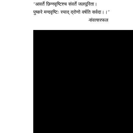
“आवर्ते छिन्नवृष्टिश्च संवर्ते जलपूरिता।
पुष्करे मन्दवृष्टिः स्याद् द्रोणो वर्षति सर्वदा।।”
-संवत्सरफल