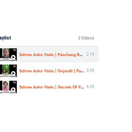
aylist
3 Videos
Sshree Astro Vastu | Panchang Rahasyam | Review By - Abhishek Tiwari | In Hindi
2:14
Sshree Astro Vastu | Gujarati | Panchang Rahasyam Course Review | Astro - Hina Panchal
3:39
Sshree Astro Vastu | Secrets Of Panchang Remedies & Muhurtas | Review By- Astro-Suvarna Ji | Marathi
4:49