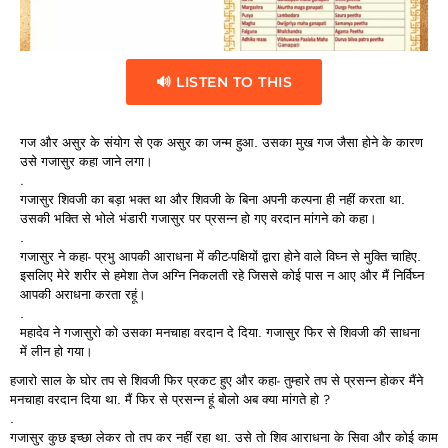
🔊 LISTEN TO THIS
गज
और
असुर
के
संयोग
से
एक
असुर
का
जन्म
हुआ.
उसका
मुख
गज
जैसा
होने
के
कारण
उसे
गजासुर
कहा
जाने
लगा।
.
गजासुर
शिवजी
का
बड़ा
भक्त
था
और
शिवजी
के
बिना
अपनी
कल्पना
ही
नहीं
करता
था.
उसकी
भक्ति
से
भोले
भंडारी
गजासुर
पर
प्रसन्न
हो
गए
वरदान
मांगने
को
कहा।
.
गजासुर
ने
कहा-
प्रभु
आपकी
आराधना
में
कीट-
पक्षियों
द्वारा
होने
वाले
विघ्न
से
मुक्ति
चाहिए.
इसलिए
मेरे
शरीर
से
हमेशा
तेज
अग्नि
निकलती
रहे
जिससे
कोई
पास
न
आए
और
मैं
निर्विघ्न
आपकी
अराधना
करता
रहूं।
.
महादेव ने गजासुरो को उसका मनचाहा वरदान दे दिया. गजासुर फिर से शिवजी की साधना
में लीन हो गया।
हजारो
साल
के
घोर
तप
से
शिवजी
फिर
प्रकट
हुए
और
कहा-
तुम्हारे
तप
से
प्रसन्न
होकर
मैंने
मनचाहा
वरदान
दिया
था.
मैं
फिर
से
प्रसन्न
हूं
बोलो
अब
क्या
मांगते
हो ?
.
गजासुर
कुछ
इच्छा
लेकर
तो
तप
कर
नहीं
रहा
था.
उसे
तो
शिव
आराधना
के
सिवा
और
कोई
काम