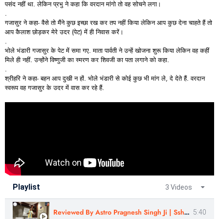
पसंद
नहीं
था.
लेकिन
प्रभु
ने
कहा
कि
वरदान
मांगो
तो
वह
सोचने
लगा।
.
गजासुर
ने
कहा-
वैसे
तो
मैंने
कुछ
इच्छा
रख
कर
तप
नहीं
किया
लेकिन
आप
कुछ
देना
चाहते
हैं
तो
आप
कैलाश
छोड़कर
मेरे
उदर (
पेट)
में
ही
निवास
करें।
.
भोले
भंडारी
गजासुर
के
पेट
में
समा
गए.
माता
पार्वती
ने
उन्हें
खोजना
शुरू
किया
लेकिन
वह
कहीं
मिले
ही
नहीं.
उन्होंने
विष्णुजी
का
स्मरण
कर
शिवजी
का
पता
लगाने
को
कहा.
.
श्रीहरि
ने
कहा-
बहन
आप
दुखी
न
हों.
भोले
भंडारी
से
कोई
कुछ
भी
मांग
ले,
दे
देते
हैं.
वरदान
स्वरूप
वह
गजासुर
के
उदर
में
वास
कर
रहे
हैं.
Playlist
3 Videos
Reviewed By Astro Pragnesh Singh Ji | Sshree Astro Vastu
5:40