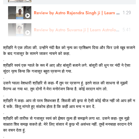
Review by Astro Rajendra Singh ji | Learn Astrology
1:29
Review by Astro Suvarna ji | Learn Astrology
5:41
श्रीहरि
ने
एक
लीला
की.
उन्होंने
नंदी
बैल
को
नृत्य
का
प्रशिक्षण
दिया
और
फिर
उसे
खूब
सजाने
के
बाद
गजासुर
के
सामने
जाकर
नाचने
को
कहा.
.
श्रीहरि
स्वयं
एक
ग्वाले
के
रूप
में
आए
औऱ
बांसुरी
बजाने
लगे.
बांसुरी
की
धुन
पर
नंदी
ने
ऐसा
सुंदर
नृत्य
किया
कि
गजासुर
बहुत
प्रसन्न
हो
गया.
.
उसने
ग्वाला
वेशधारी
श्रीहरि
से
कहा-
मैं
तुम
पर
प्रसन्न
हूं.
इतने
साल
की
साधना
से
मुझमें
वैराग्य
आ
गया
था.
तुम
दोनों
ने
मेरा
मनोरंजन
किया
है.
कोई
वरदान
मांग
लो.
.
श्रीहरि
ने
कहा-
आप
तो
परम
शिवभक्त
हैं.
शिवजी
की
कृपा
से
ऐसी
कोई
चीज
नहीं
जो
आप
हमें
न
दे
सकें.
किंतु
मांगते
हुए
संकोच
होता
है
कि
कहीं
आप
मना
न
कर
दें.
.
श्रीहरि
की
तारीफ
से
गजासुर
स्वयं
को
ईश्वर
तुल्य
ही
समझने
लगा
था.
उसने
कहा-
तुम
मुझे
साक्षात
शिव
समझ
सकते
हो.
मेरे
लिए
संसार
में
कुछ
भी
असंभव
नहीं.
तुम्हें
मनचाहा
वरदान
देने
का
वचन
देता
हूं.
.