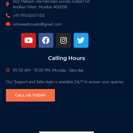
502 Mahesh villa Pancham society Gilbert hill
Andheri West Mumbai 400058
+91-790-0037-153
sshreeastrovastu@gmail.com
Calling Hours
09.00 AM - 18.00 PM, Monday - Saturday
Our Support and Sales team is available 24/7 to answer your queries
CALL US TODAY