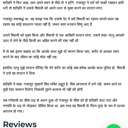
श्रीहरि
ने
फिर
कहा-
आप
अपने
वचन
से
पीछे
तो
न
हटेंगे.
गजासुर
ने
धर्म
को
साक्षी
रखकर
हामी
भरी
तो
श्रीहरि
ने
उससे
शिवजी
को
अपने
उदर
से
मुक्त
करने
का
वरदान
मांगा.
.
गजासुर
वचनबद्ध
था.
वह
समझ
गया
कि
उसके
पेट
में
बसे
शिवजी
का
रहस्य
जानने
वाला
यह
रहस्य
यह
कोई
साधारण
ग्वाला
नहीं
हैं,
जरूर
स्वयं
भगवान
विष्णु
आए
हैं.
.
उसने
शिवजी
को
मुक्त
किया
और
शिवजी
से
एक
आखिरी
वरदान
मांगा.
उसने
कहा-
प्रभु
आपको
उदर
में
लेने
के
पीछे
किसी
का
अहित
करने
की
मंशा
नहीं
थी.
.
मैं
तो
बस
इतना
चाहता
था
कि
आपके
साथ
मुझे
भी
स्मरण
किया
जाए.
शरीर
से
आपका
त्याग
करने
के
बाद
जीवन
का
कोई
मोल
नहीं
रहा.
.
इसलिए
प्रभु
मुझे
वरदान
दीजिए
कि
मेरे
शरीर
का
कोई
अंश
हमेशा
आपके
साथ
पूजित
हो.
शिवजी
ने
उसे
वह
वरदान
दे
दिया.
.
श्रीहरि
ने
कहा-
गजासुर
तुम्हारी
शिव
भक्ति
अद्भुत
है.
शिव
आराधना
में
लगे
रहो.
समय
आने
पर
तुम्हें
ऐसा
सम्मान
मिलेगा
जिसकी
तुमने
कल्पना
भी
नहीं
की
होगी.
.
जब
गणेशजी
का
शीश
धड़
से
अलग
हुआ
तो
गजासुर
के
शीश
को
ही
श्रीहरि
काट
लाए
और
गणपति
के
धड़
से
जोड़कर
जीवित
किया
था.
इस
तरह
वह
शिवजी
के
प्रिय
पुत्र
के
रूप
में
प्रथम
आराध्य
हो
गया।
Reviews