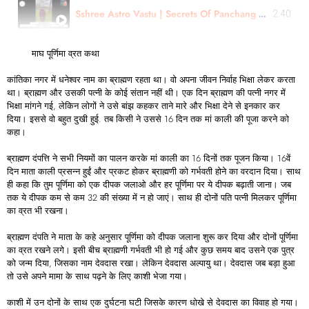
Sshree Astro Vastu | Secrets Of Panchang Remedies & Muhurtas | Astro- Kishori Ji | English
2:40
माघ पूर्णिमा व्रत कथा
कांतिका नगर में धनेश्वर नाम का ब्राह्मण रहता था। वो अपना जीवन निर्वाह भिक्षा लेकर करता
था। ब्राह्मण और उसकी पत्नी के कोई संतान नहीं थी। एक दिन ब्राह्मण की पत्नी नगर में
भिक्षा मांगने गई, लेकिन लोगों ने उसे बांझ कहकर ताने मारे और भिक्षा देने से इनकार कर
दिया। इससे वो बहुत दुखी हुई. तब किसी ने उससे 16 दिन तक मां काली की पूजा करने को
कहा।
ब्राह्मण दंपत्ति ने सभी नियमों का पालन करके मां काली का 16 दिनों तक पूजन किया। 16वें
दिन माता काली प्रसन्न हुईं और प्रकट होकर ब्राह्मणी को गर्भवती होने का वरदान दिया। साथ
ही कहा कि तुम पूर्णिमा को एक दीपक जलाओ और हर पूर्णिमा पर ये दीपक बढ़ाती जाना। जब
तक ये दीपक कम से कम 32 की संख्या में न हो जाएं। साथ ही दोनों पति पत्नी मिलकर पूर्णिमा
का व्रत भी रखना।
ब्राह्मण दंपति ने माता के कहे अनुसार पूर्णिमा को दीपक जलाना शुरू कर दिया और दोनों पूर्णिमा
का व्रत रखने लगे। इसी बीच ब्राह्मणी गर्भवती भी हो गई और कुछ समय बाद उसने एक पुत्र
को जन्म दिया, जिसका नाम देवदास रखा। लेकिन देवदास अल्पायु था। देवदास जब बड़ा हुआ
तो उसे अपने मामा के साथ पढ़ने के लिए काशी भेजा गया।
काशी में उन दोनों के साथ एक दुर्घटना घटी जिसके कारण धोखे से देवदास का विवाह हो गया।