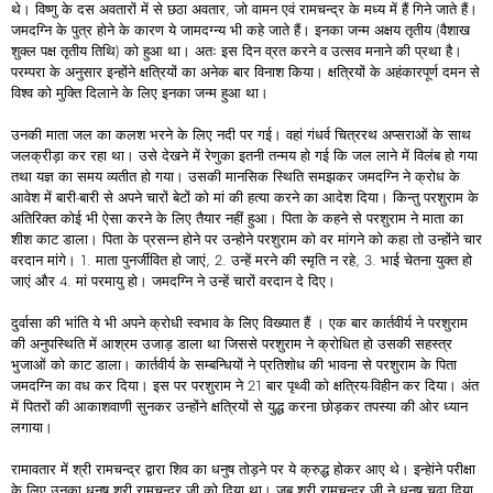
थे। विष्णु के दस अवतारों में से छठा अवतार, जो वामन एवं रामचन्द्र के मध्य में हैं गिने जाते हैं।
जमदग्नि के पुत्र होने के कारण ये जामदग्न्य भी कहे जाते हैं। इनका जन्म अक्षय तृतीय (वैशाख
शुक्ल पक्ष तृतीय तिथि) को हुआ था। अतः इस दिन व्रत करने व उत्सव मनाने की प्रथा है।
परम्परा के अनुसार इन्होंने क्षत्रियों का अनेक बार विनाश किया। क्षत्रियों के अहंकारपूर्ण दमन से
विश्व को मुक्ति दिलाने के लिए इनका जन्म हुआ था।
उनकी माता जल का कलश भरने के लिए नदी पर गई। वहां गंधर्व चित्ररथ अप्सराओं के साथ
जलक्रीड़ा कर रहा था। उसे देखने में रेणुका इतनी तन्मय हो गई कि जल लाने में विलंब हो गया
तथा यज्ञ का समय व्यतीत हो गया। उसकी मानसिक स्थिति समझकर जमदग्नि ने क्रोध के
आवेश में बारी-बारी से अपने चारों बेटों को मां की हत्या करने का आदेश दिया। किन्तु परशुराम के
अतिरिक्त कोई भी ऐसा करने के लिए तैयार नहीं हुआ। पिता के कहने से परशुराम ने माता का
शीश काट डाला। पिता के प्रसन्न होने पर उन्होने परशुराम को वर मांगने को कहा तो उन्होंने चार
वरदान मांगे। 1. माता पुनर्जीवित हो जाएं, 2. उन्हें मरने की स्मृति न रहे, 3. भाई चेतना युक्त हो
जाएं और 4. मां परमायु हो। जमदग्नि ने उन्हें चारों वरदान दे दिए।
दुर्वासा की भांति ये भी अपने क्रोधी स्वभाव के लिए विख्यात हैं । एक बार कार्तवीर्य ने परशुराम
की अनुपस्थिति में आश्रम उजाड़ डाला था जिससे परशुराम ने क्रोधित हो उसकी सहस्त्र
भुजाओं को काट डाला। कार्तवीर्य के सम्बन्धियों ने प्रतिशोध की भावना से परशुराम के पिता
जमदग्नि का वध कर दिया। इस पर परशुराम ने 21 बार पृथ्वी को क्षत्रिय-विहीन कर दिया। अंत
में पितरों की आकाशवाणी सुनकर उन्होंने क्षत्रियों से युद्ध करना छोड़कर तपस्या की ओर ध्यान
लगाया।
रामावतार में श्री रामचन्द्र द्वारा शिव का धनुष तोड़ने पर ये क्रुद्ध होकर आए थे। इन्हेांने परीक्षा
के लिए उनका धनुष श्री रामचन्द्र जी को दिया था। जब श्री रामचन्द्र जी ने धनुष चढ़ा दिया