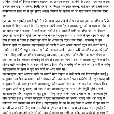
धार्मिक ग्रंथों को मिथ्या बताकर ब्राह्मण का अपमान करना, ऋषियों के आश्रम को नष्ट करना,
उनका अकारण वध करना, निरीह प्रजा पर निरंतर अत्याचार करना, यहाँ तक की उसने अपने
मनोरंजन के लिए मद में चूर होकर अबला स्त्रियों के सतीत्व को भी नष्ट करना शुरू कर दिया
था।
एक बार सहस्त्रार्जुन अपनी पूरी सेना के साथ झाड-जंगलों से पार करता हुआ जमदग्नि ऋषि के
आश्रम में विश्राम करने के लिए पहुंचा। महर्षि जमदग्रि ने सहस्त्रार्जुन को आश्रम का मेहमान
समझकर स्वागत सत्कार में कोई कसर नहीं छोड़ी। कहते हैं ऋषि जमदग्रि के पास देवराज
इन्द्र से प्राप्त दिव्य गुणों वाली कामधेनु नामक अदभुत गाय थी। महर्षि ने उस गाय के मदद से
कुछ ही पलों में देखते ही देखते पूरी सेना के भोजन का प्रबंध कर दिया। कामधेनु के ऐसे
विलक्षण गुणों को देखकर सहस्त्रार्जुन को ऋषि के आगे अपना राजसी सुख कम लगने लगा।
उसके मन में ऐसी अद्भुत गाय को पाने की लालसा जागी। उसने ऋषि जमदग्नि से कामधेनु को
मांगा। किंतु ऋषि जमदग्नि ने कामधेनु को आश्रम के प्रबंधन और जीवन के भरण-पोषण का
एकमात्र जरिया बताकर कामधेनु को देने से इंकार कर दिया। इस पर सहस्त्रार्जुन ने क्रोधित
होकर ऋषि जमदग्नि के आश्रम को उजाड़ दिया और कामधेनु को ले जाने लगा। तभी कामधेनु
सहस्त्रार्जुन के हाथों से छूट कर स्वर्ग की ओर चली गई।
जब परशुराम अपने आश्रम पहुंचे तब उनकी माता रेणुका ने उन्हें सारी बातें विस्तारपूर्वक बताई।
परशुराम माता-पिता के अपमान और आश्रम को तहस नहस देखकर आवेशित हो गए। पराक्रमी
परशुराम ने उसी वक्त दुराचारी सहस्त्रार्जुन और उसकी सेना का नाश करने का संकल्प लिया।
परशुराम अपने परशु अस्त्र को साथ लेकर सहस्त्रार्जुन के नगर महिष्मतिपुरी पहुंचे। जहां
सहस्त्रार्जुन और परशुराम का युद्ध हुआ। किंतु परशुराम के प्रचण्ड बल के आगे सहस्त्रार्जुन
बौना साबित हुआ। भगवान परशुराम ने दुष्ट सहस्त्रार्जुन की हजारों भुजाएं और धड़ परशु से
काटकर कर उसका वध कर दिया। सहस्त्रार्जुन के वध के बाद पिता के आदेश से इस वध का
प्रायश्चित करने के लिए परशुराम तीर्थ यात्रा पर चले गए। तब मौका पाकर सहस्त्रार्जुन के
पुत्रों ने अपने सहयोगी क्षत्रियों की मदद से तपस्यारत महर्षि जमदग्रि का उनके ही आश्रम में