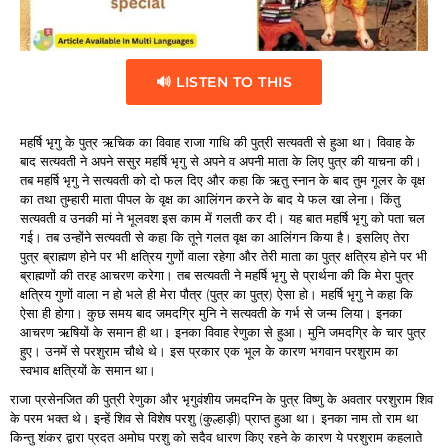
🔊 LISTEN TO THIS
महर्षि भृगु के पुत्र ऋचिक का विवाह राजा गाधि की पुत्री सत्यवती से हुआ था। विवाह के
बाद सत्यवती ने अपने ससुर महर्षि भृगु से अपने व अपनी माता के लिए पुत्र की याचना की।
तब महर्षि भृगु ने सत्यवती को दो फल दिए और कहा कि ऋतु स्नान के बाद तुम गूलर के वृक्ष
का तथा तुम्हारी माता पीपल के वृक्ष का आलिंगन करने के बाद ये फल खा लेना। किंतु
सत्यवती व उनकी मां ने भूलवश इस काम में गलती कर दी। यह बात महर्षि भृगु को पता चल
गई। तब उन्होंने सत्यवती से कहा कि तूने गलत वृक्ष का आलिंगन किया है। इसलिए तेरा
पुत्र ब्राह्मण होने पर भी क्षत्रिय गुणों वाला रहेगा और तेरी माता का पुत्र क्षत्रिय होने पर भी
ब्राह्मणों की तरह आचरण करेगा। तब सत्यवती ने महर्षि भृगु से प्रार्थना की कि मेरा पुत्र
क्षत्रिय गुणों वाला न हो भले ही मेरा पौत्र (पुत्र का पुत्र) ऐसा हो। महर्षि भृगु ने कहा कि
ऐसा ही होगा। कुछ समय बाद जमदग्रि मुनि ने सत्यवती के गर्भ से जन्म लिया। इनका
आचरण ऋषियों के समान ही था। इनका विवाह रेणुका से हुआ। मुनि जमदग्रि के चार पुत्र
हुए। उनमें से परशुराम चौथे थे। इस प्रकार एक भूल के कारण भगवान परशुराम का
स्वभाव क्षत्रियों के समान था।
राजा प्रसेनजित की पुत्री रेणुका और भृगुवंशीय जमदग्नि के पुत्र विष्णु के अवतार परशुराम शिव
के परम भक्त थे। इन्हें शिव से विशेष परशु (कुल्हाड़ी) प्राप्त हुआ था। इनका नाम तो राम था
किन्तु शंकर द्वारा प्रदत अमोघ परशु को सदैव धारण किए रहने के कारण ये परशुराम कहलाते