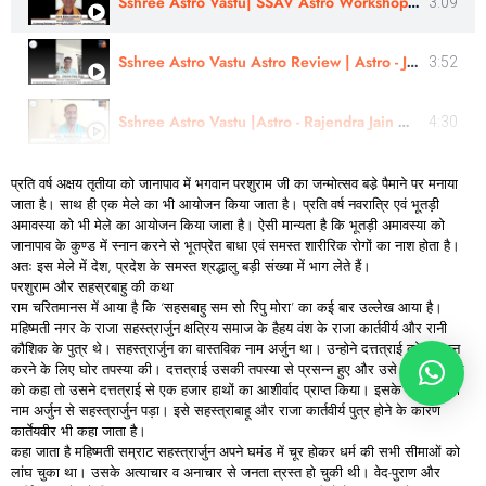
Sshree Astro Vastu| SSAV Astro Workshop & Panchang Rahasyam Course Review | Astro- Kishor Konkane Ji
3:09
Sshree Astro Vastu Astro Review | Astro - Jitendra Vijay Singh Ji In Hindi
3:52
Sshree Astro Vastu |Astro - Rajendra Jain Guru Ji | Politician Consultation - Review |
4:30
प्रति वर्ष अक्षय तृतीया को जानापाव में भगवान परशुराम जी का जन्मोत्सव बडे़ पैमाने पर मनाया
जाता है। साथ ही एक मेले का भी आयोजन किया जाता है। प्रति वर्ष नवरात्रि एवं भूतड़ी
अमावस्या को भी मेले का आयोजन किया जाता है। ऐसी मान्यता है कि भूतड़ी अमावस्या को
जानापाव के कुण्ड में स्नान करने से भूतप्रेत बाधा एवं समस्त शारीरिक रोगों का नाश होता है।
अतः इस मेले में देश, प्रदेश के समस्त श्रद्धालु बड़ी संख्या में भाग लेते हैं।
परशुराम और सहस्रबाहु की कथा
राम चरितमानस में आया है कि ‘सहसबाहु सम सो रिपु मोरा’ का कई बार उल्लेख आया है।
महिष्मती नगर के राजा सहस्त्रार्जुन क्षत्रिय समाज के हैहय वंश के राजा कार्तवीर्य और रानी
कौशिक के पुत्र थे। सहस्त्रार्जुन का वास्तविक नाम अर्जुन था। उन्होने दत्तत्राई को प्रसन्न
करने के लिए घोर तपस्या की। दत्तत्राई उसकी तपस्या से प्रसन्न हुए और उसे वरदान मांगने
को कहा तो उसने दत्तत्राई से एक हजार हाथों का आशीर्वाद प्राप्त किया। इसके बाद उसका
नाम अर्जुन से सहस्त्रार्जुन पड़ा। इसे सहस्त्राबाहू और राजा कार्तवीर्य पुत्र होने के कारण
कार्तेयवीर भी कहा जाता है।
कहा जाता है महिष्मती सम्राट सहस्त्रार्जुन अपने घमंड में चूर होकर धर्म की सभी सीमाओं को
लांघ चुका था। उसके अत्याचार व अनाचार से जनता त्रस्त हो चुकी थी। वेद-पुराण और