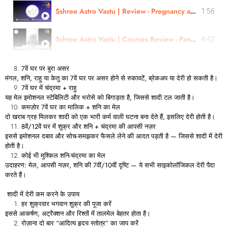
Sshree Astro Vastu | Review - Pregnancy and Childbirth | In Hindi
1:56
Sshree Astro Vastu | Courses Review - Panchang, Numerology, AM | By - Astro Kirti Surve | In Marathi
4:42
7
वें
घर
पर
बुरा
असर
मंगल,
शनि,
राहु
या
केतु
का 7
वें
घर
पर
असर
होने
से
रुकावटें,
ब्रेकअप
या
देरी
हो
सकती
है।
7
वें
घर
में
चंद्रमा +
राहु
यह
मेल
इमोशनल
स्टेबिलिटी
और
भरोसे
को
बिगाड़ता
है,
जिससे
शादी
टल
जाती
है।
कमज़ोर 7
वें
घर
का
मालिक +
शनि
का
मेल
दो
खराब
ग्रह
मिलकर
शादी
को
एक
भारी
कर्म
वाली
घटना
बना
देते
हैं,
इसलिए
देरी
होती
है।
8
वें/12
वें
घर
में
शुक्र
और
शनि +
चंद्रमा
की
आपसी
नज़र
इससे
इमोशनल
दबाव
और
सोच-
समझकर
फैसले
लेने
की
आदत
पड़ती
है —
जिससे
शादी
में
देरी
होती
है।
कोई
भी
मुश्किल
शनि-
चंद्रमा
का
मेल
उदाहरण:
मेल,
आपसी
नज़र,
शनि
की 7
वीं/10
वीं
दृष्टि —
ये
सभी
साइकोलॉजिकल
देरी
पैदा
करते
हैं।
शादी
में
देरी
कम
करने
के
उपाय
हर
शुक्रवार
भगवान
शुक्र
की
पूजा
करें
इससे
आकर्षण,
अट्रैक्शन
और
रिश्तों
में
तालमेल
बेहतर
होता
है।
रोज़ाना
दो
बार “
आदित्य
हृदय
स्तोत्र”
का
जाप
करें