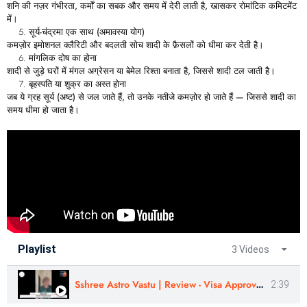
शनि
की
नज़र
गंभीरता,
कर्मों
का
सबक
और
समय
में
देरी
लाती
है,
खासकर
रोमांटिक
कमिटमेंट
में।
सूर्य-
चंद्रमा
एक
साथ (
अमावस्या
योग)
कमज़ोर
इमोशनल
क्लैरिटी
और
बदलती
सोच
शादी
के
फ़ैसलों
को
धीमा
कर
देती
है।
मांगलिक
दोष
का
होना
शादी
से
जुड़े
घरों
में
मंगल
अग्रेसन
या
बेमेल
रिश्ता
बनाता
है,
जिससे
शादी
टल
जाती
है।
बृहस्पति
या
शुक्र
का
अस्त
होना
जब
ये
ग्रह
सूर्य (
अष्ट)
से
जल
जाते
हैं,
तो
उनके
नतीजे
कमज़ोर
हो
जाते
हैं —
जिससे
शादी
का
समय
धीमा
हो
जाता
है।
Playlist
3 Videos
Sshree Astro Vastu | Review - Visa Approved | Nitya Joshi | In Gujarati
2:39