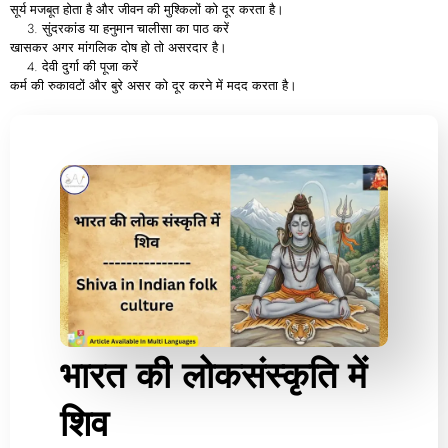
सूर्य
मजबूत
होता
है
और
जीवन
की
मुश्किलों
को
दूर
करता
है।
सुंदरकांड
या
हनुमान
चालीसा
का
पाठ
करें
खासकर
अगर
मांगलिक
दोष
हो
तो
असरदार
है।
देवी
दुर्गा
की
पूजा
करें
कर्म
की
रुकावटों
और
बुरे
असर
को
दूर
करने
में
मदद
करता
है।
भारत की लोकसंस्कृति में
शिव