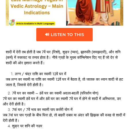
🔊 LISTEN TO THIS
शादी
में
देरी
तब
होती
है
जब 7
वें
घर (
रिश्ते),
शुक्र (
प्यार),
बृहस्पति (
समझदारी),
और
शनि
(
कर्म)
में
रुकावट
या
तनाव
होता
है।
नीचे
ग्रहों
के
मुख्य
कॉम्बिनेशन
दिए
गए
हैं
जो
देर
से
शादी
की
ओर
इशारा
करते
हैं।
लग्न /
चंद्र
राशि
का
स्वामी 12
वें
घर
में
जब
लग्न
का
स्वामी
या
राशि
का
स्वामी 12
वें
घर
में
बैठता
है,
तो
जातक
का
ध्यान
शादी
से
हट
जाता
है,
जिससे
देरी
होती
है।
7
वें
घर
का
स्वामी – 8
वें
घर
का
स्वामी
अदला-
बदली (
परिवर्तन
योग)
7
वें
घर
का
स्वामी 8
वें
घर
में
और 8
वें
घर
का
स्वामी 7
वें
घर
में
होने
से
शादी
में
अस्थिरता,
डर
और
देरी
होती
है।
7
वां
घर / 7
वें
भाव
का
स्वामी
पाप
कर्तरी
योग
में
जब 7
वां
घर
पाप
ग्रहों
के
बीच
घिरा
हो,
तो
बाहरी
दबाव
या
अंदर
की
झिझक
की
वजह
से
शादी
में
देरी
होती
है।
शुक्र
पर
शनि
की
नज़र