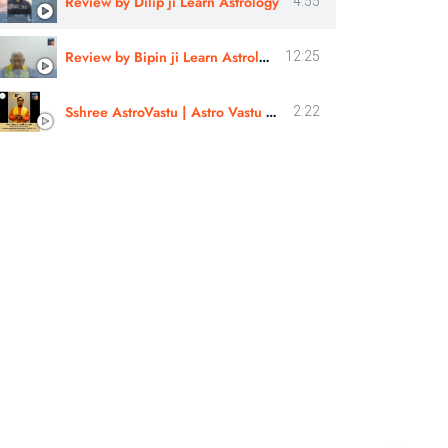
Review by Dilip ji Learn Astrology
4:55
Review by Bipin ji Learn Astrology
12:25
Sshree AstroVastu | Astro Vastu Workshop | Review |Astrologer Rajendra Singh | Uttarakhand
2:22