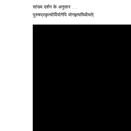
सांख्य दर्शन के अनुसार ….
पुरुषप्रकृत्योर्वियोगेपि योगइत्यमिधीयते|