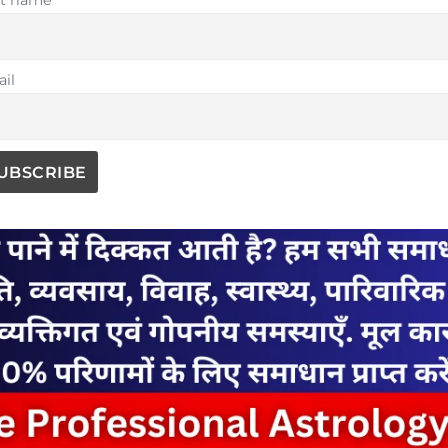
st name
il