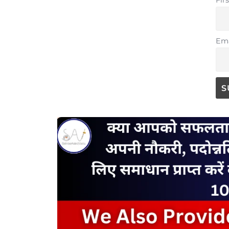
Fir
Ema