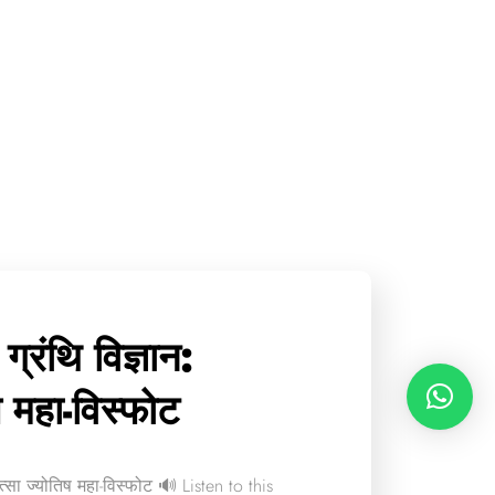
्रंथि विज्ञान:
ष महा-विस्फोट
त्सा ज्योतिष महा-विस्फोट 🔊 Listen to this