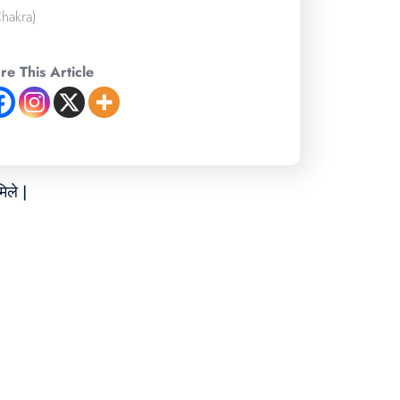
hakra)
re This Article
िले |