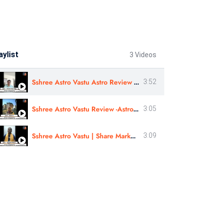
aylist
3 Videos
Sshree Astro Vastu Astro Review | Business Consultation |Astro - Jitendra Vijay Singh Ji In Hindi
3:52
Sshree Astro Vastu Review -Astro- Kishori Ji | Financial Astrology | In English
3:05
Sshree Astro Vastu | Share Market , Financial astrology |Astro - Pragnesh Singh Ji SSAV Review
3:09