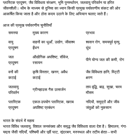
प्लास्टिक प्रदूषण, जैव विविधता संरक्षण, भूमि पुनर्स्थापन, जलवायु परिवर्तन या हरित
जीवनशैली। थीम के माध्यम से दुनिया का ध्यान किसी प्रमुख पर्यावरणीय संकट की ओर
आकर्षित किया जाता है और ठोस कदम उठाने के लिए अभियान चलाए जाते हैं।
आज
की
प्रमुख
पर्यावरणीय
चुनौतियाँ
समस्या
मुख्य
कारण
प्रभाव
वायु
वाहनों का धुआँ, उद्योग, जीवाश्म
श्वसन रोग, समयपूर्व मृत्यु,
प्रदूषण
ईंधन
धुंध
जल
औद्योगिक अपशिष्ट, सीवेज,
पीने योग्य जल की कमी, रोग
प्रदूषण
रसायन
वनों की
कृषि विस्तार, खनन, अवैध
जैव विविधता हानि, मिट्टी
कटाई
कटाई
क्षरण
जलवायु
ताप वृद्धि, बाढ़, सूखा, चरम
ग्रीनहाउस गैस उत्सर्जन
परिवर्तन
मौसम
प्लास्टिक
एकल-उपयोग प्लास्टिक, खराब
नदियों, समुद्रों और जीव-
प्रदूषण
अपशिष्ट प्रबंधन
जंतुओं को नुकसान
भारत
के
संदर्भ
में
महत्व
भारत विविध जलवायु, विशाल जनसंख्या और समृद्ध जैव विविधता वाला देश है। हिमालय, गंगा-
यमुना जैसी नदियाँ, पश्चिमी और पूर्वी घाट, सुंदरबन, मरुस्थल और तटीय क्षेत्र—सभी