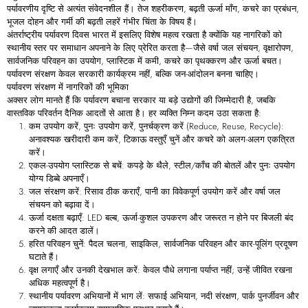
पर्यावरणीय दृष्टि से अत्यंत संवेदनशील हैं। तेज शहरीकरण, बढ़ती ऊर्जा माँग, कचरे का प्रबंधन,
भूजल दोहन और गर्मी की बढ़ती लहरें गंभीर चिंता के विषय हैं।
अंतर्राष्ट्रीय पर्यावरण दिवस भारत में इसलिए विशेष महत्व रखता है क्योंकि यह नागरिकों को
स्थानीय स्तर पर समाधान अपनाने के लिए प्रेरित करता है—जैसे वर्षा जल संचयन, वृक्षारोपण,
सार्वजनिक परिवहन का उपयोग, प्लास्टिक में कमी, कचरे का पृथक्करण और ऊर्जा बचत।
पर्यावरण संरक्षण केवल सरकारी कार्यक्रम नहीं, बल्कि जन-आंदोलन बनना चाहिए।
पर्यावरण
संरक्षण
में
नागरिकों
की
भूमिका
अक्सर लोग मानते हैं कि पर्यावरण बचाना सरकार या बड़े उद्योगों की जिम्मेदारी है, जबकि
वास्तविक परिवर्तन दैनिक आदतों से आता है। हर व्यक्ति निम्न कदम उठा सकता है:
कम उपयोग करें, पुनः उपयोग करें, पुनर्चक्रण करें (Reduce, Reuse, Recycle):
अनावश्यक खरीदारी कम करें, टिकाऊ वस्तुएँ चुनें और कचरे को अलग-अलग एकत्रित
करें।
एकल-उपयोग प्लास्टिक से बचें: कपड़े के थैले, स्टील/काँच की बोतलें और पुनः उपयोग
योग्य डिब्बे अपनाएँ।
जल संरक्षण करें: रिसाव ठीक कराएँ, पानी का विवेकपूर्ण उपयोग करें और वर्षा जल
संचयन को बढ़ावा दें।
ऊर्जा दक्षता बढ़ाएँ: LED बल्ब, ऊर्जा-कुशल उपकरण और जरूरत न होने पर बिजली बंद
करने की आदत डालें।
हरित परिवहन चुनें: पैदल चलना, साइकिल, सार्वजनिक परिवहन और कार-पूलिंग प्रदूषण
घटाते हैं।
वृक्ष लगाएँ और उनकी देखभाल करें: केवल पौधे लगाना पर्याप्त नहीं; उन्हें जीवित रखना
अधिक महत्वपूर्ण है।
स्थानीय पर्यावरण अभियानों में भाग लें: सफाई अभियान, नदी संरक्षण, पार्क पुनर्जीवन और