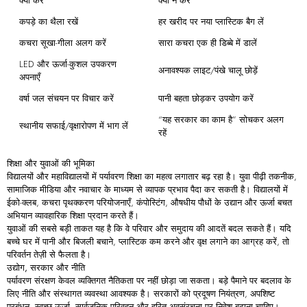
क्या
करें
क्या
न
करें
कपड़े का थैला रखें
हर खरीद पर नया प्लास्टिक बैग लें
कचरा सूखा-गीला अलग करें
सारा कचरा एक ही डिब्बे में डालें
LED और ऊर्जा-कुशल उपकरण
अनावश्यक लाइट/पंखे चालू छोड़ें
अपनाएँ
वर्षा जल संचयन पर विचार करें
पानी बहता छोड़कर उपयोग करें
“यह सरकार का काम है” सोचकर अलग
स्थानीय सफाई/वृक्षारोपण में भाग लें
रहें
शिक्षा
और
युवाओं
की
भूमिका
विद्यालयों और महाविद्यालयों में पर्यावरण शिक्षा का महत्व लगातार बढ़ रहा है। युवा पीढ़ी तकनीक,
सामाजिक मीडिया और नवाचार के माध्यम से व्यापक प्रभाव पैदा कर सकती है। विद्यालयों में
ईको-क्लब, कचरा पृथक्करण परियोजनाएँ, कंपोस्टिंग, औषधीय पौधों के उद्यान और ऊर्जा बचत
अभियान व्यावहारिक शिक्षा प्रदान करते हैं।
युवाओं की सबसे बड़ी ताकत यह है कि वे परिवार और समुदाय की आदतें बदल सकते हैं। यदि
बच्चे घर में पानी और बिजली बचाने, प्लास्टिक कम करने और वृक्ष लगाने का आग्रह करें, तो
परिवर्तन तेज़ी से फैलता है।
उद्योग,
सरकार
और
नीति
पर्यावरण संरक्षण केवल व्यक्तिगत नैतिकता पर नहीं छोड़ा जा सकता। बड़े पैमाने पर बदलाव के
लिए नीति और संस्थागत व्यवस्था आवश्यक है। सरकारों को प्रदूषण नियंत्रण, अपशिष्ट
प्रबंधन, स्वच्छ ऊर्जा, सार्वजनिक परिवहन और हरित अवसंरचना पर निवेश बढ़ाना चाहिए।