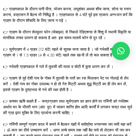
👉 ग्रहणकाल के दौरान पानी पीना, भोजन करना, लघुशंका अथवा शौच जाना, सोना या स्नान
करना, वज्रासन में बैठना भी निषिद्ध है । ग्रहणकाल से 4 घंटे पूर्व इस प्रकार अन्न-पान करें कि
ग्रहण के दौरान शौचादि के लिए जाना न पड़े ।
👉 ग्रहण के दौरान सेल्युलर फोन (मोबाइल) से निकले रेडिएशन्स से शिशु में स्थायी विकृति या
मानसिक तनाव उत्पन्न हो सकता है अत: इस समय मातायें फोन से दूर रहें ।
👉 सूर्यग्रहण में 4 प्रहर (12 घंटे) पहले से सूतक माना जाता है । जो गर्भवती माताएँ हैं वे
ग्रहण से 1 से 1.5 प्रहर (4 से 4.30 घंटे) पहले तक खा-पी लें तो चल सकता है ।
👉 गर्भवती ग्रहणकाल में गले में तुलसी की माला व चोटी में कुश धारण कर लें ।
👉 ग्रहण से पूर्व देशी गाय के गोबर में तुलसी के पत्तों का रस मिलाकर पेट पर गोलाई से लेप
करें । देशी गाय का गोबर उपलब्ध न हो तो गेरु मिट्टी अथवा शुद्ध मिट्टी का ही लेप कर लें,
इससे ग्रहण के दुष्प्रभाव से गर्भ की रक्षा होती है ।
👉 कश्यप ऋषि कहते हैं – चन्द्रग्रहण तथा सूर्यग्रहण का ज्ञान होने पर गर्भिणी को गर्भवेश्म
अर्थात घर के भीतरी भाग (अंत: पुर) में जाकर शान्ति होम आदि कार्यों में लगकर चन्द्र तथा सूर्य
की ग्रह द्वारा मुक्ति के लिए प्रार्थना करनी चाहिए ।
👉 गर्भिणी सम्पूर्ण ग्रहण काल में कमरे में बैठकर यज्ञों में सर्वश्रेष्ठ भगवन्नाम जप रूपी यज्ञ करें
। ॐ कार का दीर्घ उच्चारण करें । अगर लम्बे समय तक नहीं बैठ पाये तो लेटकर भी जप कर
सकती है । जप करते समय गंगाजल पास में रखें । ग्रहण पूर्ण होने पर माला को गंगाजल से