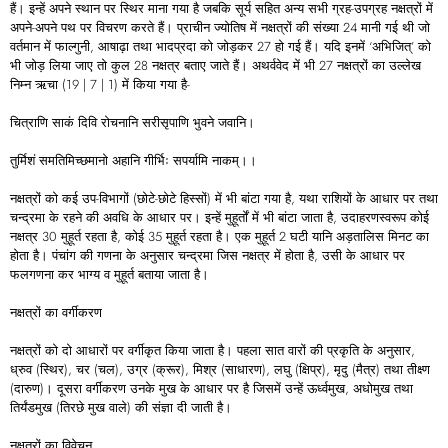
हैं। इन्हें अपने स्थान पर स्थिर माना गया है जबकि सूर्य सहित अन्य सभी ग्रह-उपग्रह नक्षत्रों में
अपने-अपने पथ पर विचरण करते हैं। प्राचीन ज्योतिष में नक्षत्रों की संख्या 24 मानी गई थी जो
वर्तमान में फाल्गुनी, आषाढ़ा तथा भादप्रदा को जोड़कर 27 हो गई हैं। यदि इनमें ‘अभिजित्’ को
भी जोड़ लिया जाए तो कुल 28 नक्षत्र बताए जाते हैं। अथर्ववेद में भी 27 नक्षत्रों का उल्लेख
निम्न ऋचा (19 | 7 | 1) में किया गया है-
चित्राणि साकं दिवि रोचनानि सरीसृपाणि भुवने जवानि।
तुर्मिशं समतिमिच्छमानो अहानि गीर्भिः सपर्यामि नाकम्।।
नक्षत्रों को कई उप-विभागों (छोटे-छोटे हिस्सों) में भी बांटा गया है, यथा राशियों के आधार पर तथा
चन्द्रमा के रहने की अवधि के आधार पर। इन्हें मुहूर्तों में भी बांटा जाता है, उदाहरणस्वरूप कोई
नक्षत्र 30 मुहूर्त रहता है, कोई 35 मुहूर्त रहता है। एक मुहूर्त 2 घटी यानि अड़तालिस मिनट का
होता है। पंचांग की गणना के अनुसार चन्द्रमा जिस नक्षत्र में होता है, उसी के आधार पर
फलगणना कर भाग्य व मुहूर्त बताया जाता है।
नक्षत्रों का वर्गीकरण
नक्षत्रों को दो आधारों पर वर्गीकृत किया जाता है। पहला सात वारों की प्रकृति के अनुसार,
ध्रुव (स्थिर), चर (चल), उग्र (क्रूर), मिश्र (साधारण), लघु (क्षिप्र), मृदु (मैत्र) तथा तीक्ष्ण
(दारुण)। दूसरा वर्गीकरण उनके मुख के आधार पर है जिसमें उन्हें ऊर्ध्वमुख, अधोमुख तथा
तिर्यंडमुख (तिरछे मुख वाले) की संज्ञा दी जाती है।
नक्षत्रों का विवेचन