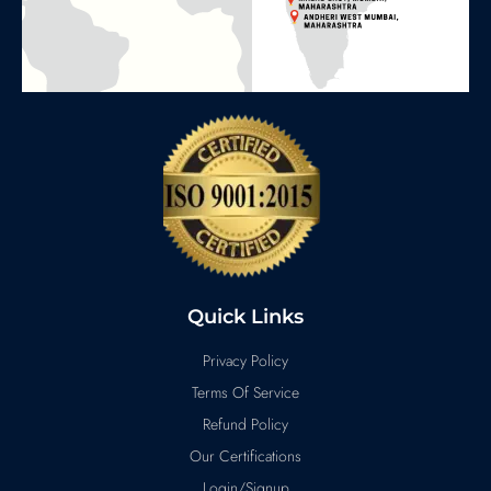
Quick Links
Privacy Policy
Terms Of Service
Refund Policy
Our Certifications
Login/Signup