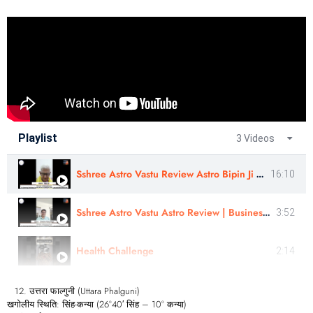
Playlist
3 Videos
Sshree Astro Vastu Review Astro Bipin Ji Nakshatra Rahasyam In Hindi
16:10
Sshree Astro Vastu Astro Review | Business Consultation |Astro - Jitendra Vijay Singh Ji In Hindi
3:52
Health Challenge
2:14
उत्तरा फाल्गुनी (Uttara Phalguni)
खगोलीय स्थिति: सिंह-कन्या (26°40′ सिंह – 10° कन्या)