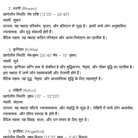
भरणी (Bharani)
खगोलीय स्थिति: मेष राशि (13°20′ – 26°40′)
स्वामी: शुक्र
प्रभाव: यह नक्षत्र परिवर्तन, सृजन, और बलिदान से जुड़ा है। इसमें जन्मे लोग अनुशासित,
रचनात्मक, और दृढ़ संकल्पी होते हैं।
वैदिक महत्व: यह नक्षत्र कठिन परिश्रम और आत्म-नियंत्रण का प्रतीक है।
कृत्तिका (Krittika)
खगोलीय स्थिति: मेष-वृषभ (26°40′ मेष – 10° वृषभ)
स्वामी: सूर्य
प्रभाव: कृत्तिका अग्नि तत्व से संबंधित है और शुद्धिकरण, नेतृत्व, और तीक्ष्ण बुद्धि का प्रतीक है।
इस नक्षत्र में जन्मे लोग महत्वाकांक्षी और तेजस्वी होते हैं।
वैदिक महत्व: यह युद्ध, नेतृत्व, और आध्यात्मिक शुद्धि के लिए महत्वपूर्ण है।
रोहिणी (Rohini)
खगोलीय स्थिति: वृषभ (10° – 23°20′)
स्वामी: चंद्रमा
प्रभाव: यह नक्षत्र सौंदर्य, रचनात्मकता, और समृद्धि से जुड़ा है। रोहिणी में जन्मे लोग आकर्षक,
रचनात्मक, और सौम्य स्वभाव के होते हैं।
वैदिक महत्व: यह विवाह, कला, और धन संचय के लिए शुभ है।
मृगशिरा (Mrigashira)
खगोलीय स्थिति: वृषभ-मिथुन (23°20′ वृषभ – 6°40′ मिथुन)