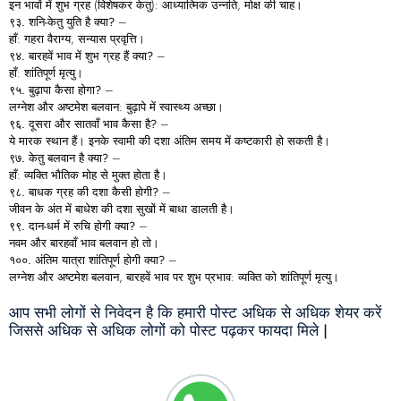
इन भावों में शुभ ग्रह (विशेषकर केतु): आध्यात्मिक उन्नति, मोक्ष की चाह।
९३.
शनि-
केतु
युति
है
क्या?
–
हाँ: गहरा वैराग्य, सन्यास प्रवृत्ति।
९४.
बारहवें
भाव
में
शुभ
ग्रह
हैं
क्या?
–
हाँ: शांतिपूर्ण मृत्यु।
९५.
बुढ़ापा
कैसा
होगा?
–
लग्नेश और अष्टमेश बलवान: बुढ़ापे में स्वास्थ्य अच्छा।
९६.
दूसरा
और
सातवाँ
भाव
कैसा
है?
–
ये मारक स्थान हैं। इनके स्वामी की दशा अंतिम समय में कष्टकारी हो सकती है।
९७.
केतु
बलवान
है
क्या?
–
हाँ: व्यक्ति भौतिक मोह से मुक्त होता है।
९८.
बाधक
ग्रह
की
दशा
कैसी
होगी?
–
जीवन के अंत में बाधेश की दशा सुखों में बाधा डालती है।
९९.
दान-
धर्म
में
रुचि
होगी
क्या?
–
नवम और बारहवाँ भाव बलवान हो तो।
१००.
अंतिम
यात्रा
शांतिपूर्ण
होगी
क्या?
–
लग्नेश और अष्टमेश बलवान, बारहवें भाव पर शुभ प्रभाव: व्यक्ति को शांतिपूर्ण मृत्यु।
आप सभी लोगों से निवेदन है कि हमारी पोस्ट अधिक से अधिक शेयर करें
जिससे अधिक से अधिक लोगों को पोस्ट पढ़कर फायदा मिले |