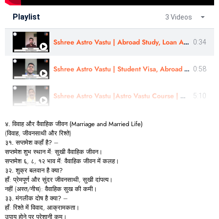
Playlist
3 Videos
Sshree Astro Vastu | Abroad Study, Loan Approval- Review | Yash Mehta
0:34
Sshree Astro Vastu | Student Visa, Abroad Study - Review In Eng |Sahil Warge | #sshreeastrovastu
0:58
Sshree Astro Vastu |Astro Vastu Course | Martial, Business, Kid Health Case review|Er. Ulhas Chimaji
5:10
४.
विवाह
और
वैवाहिक
जीवन (Marriage and Married Life)
(विवाह, जीवनसाथी और रिश्ते)
३१.
सप्तमेश
कहाँ
है?
–
सप्तमेश शुभ स्थान में: सुखी वैवाहिक जीवन।
सप्तमेश ६, ८, १२ भाव में: वैवाहिक जीवन में कलह।
३२.
शुक्र
बलवान
है
क्या?
हाँ: प्रेमपूर्ण और सुंदर जीवनसाथी, सुखी दांपत्य।
नहीं (अस्त/नीच): वैवाहिक सुख की कमी।
३३.
मंगलीक
दोष
है
क्या?
–
हाँ: रिश्ते में विवाद, आक्रामकता।
उपाय होने पर परेशानी कम।