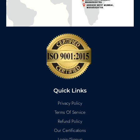
Quick Links
Privacy Policy
Terms Of Service
Refund Policy
Our Certifications
Login/Signup