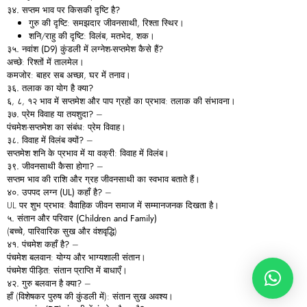
३४.
सप्तम
भाव
पर
किसकी
दृष्टि
है?
गुरु की दृष्टि: समझदार जीवनसाथी, रिश्ता स्थिर।
शनि/राहु की दृष्टि: विलंब, मतभेद, शक।
३५.
नवांश (D9)
कुंडली
में
लग्नेश-
सप्तमेश
कैसे
हैं?
अच्छे: रिश्तों में तालमेल।
कमजोर: बाहर सब अच्छा, घर में तनाव।
३६.
तलाक
का
योग
है
क्या?
६, ८, १२ भाव में सप्तमेश और पाप ग्रहों का प्रभाव: तलाक की संभावना।
३७.
प्रेम
विवाह
या
तयशुदा?
–
पंचमेश-सप्तमेश का संबंध: प्रेम विवाह।
३८.
विवाह
में
विलंब
क्यों?
–
सप्तमेश शनि के प्रभाव में या वक्री: विवाह में विलंब।
३९.
जीवनसाथी
कैसा
होगा?
–
सप्तम भाव की राशि और ग्रह जीवनसाथी का स्वभाव बताते हैं।
४०.
उपपद
लग्न (UL)
कहाँ
है?
–
UL पर शुभ प्रभाव: वैवाहिक जीवन समाज में सम्मानजनक दिखता है।
५.
संतान
और
परिवार (Children and Family)
(बच्चे, पारिवारिक सुख और वंशवृद्धि)
४१.
पंचमेश
कहाँ
है?
–
पंचमेश बलवान: योग्य और भाग्यशाली संतान।
पंचमेश पीड़ित: संतान प्राप्ति में बाधाएँ।
४२.
गुरु
बलवान
है
क्या?
–
हाँ (विशेषकर पुरुष की कुंडली में): संतान सुख अवश्य।