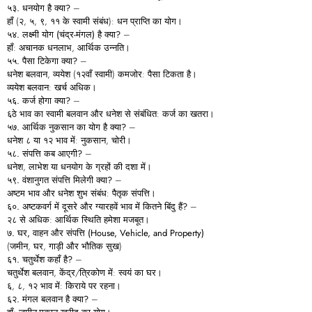
५३.
धनयोग
है
क्या?
–
हाँ (२, ५, ९, ११ के स्वामी संबंध): धन प्राप्ति का योग।
५४.
लक्ष्मी
योग (
चंद्र-
मंगल)
है
क्या?
–
हाँ: अचानक धनलाभ, आर्थिक उन्नति।
५५.
पैसा
टिकेगा
क्या?
–
धनेश बलवान, व्ययेश (१२वाँ स्वामी) कमजोर: पैसा टिकता है।
व्ययेश बलवान: खर्च अधिक।
५६.
कर्ज
होगा
क्या?
–
६ठे भाव का स्वामी बलवान और धनेश से संबंधित: कर्ज का खतरा।
५७.
आर्थिक
नुकसान
का
योग
है
क्या?
–
धनेश ८ या १२ भाव में: नुकसान, चोरी।
५८.
संपत्ति
कब
आएगी?
–
धनेश, लाभेश या धनयोग के ग्रहों की दशा में।
५९.
वंशानुगत
संपत्ति
मिलेगी
क्या?
–
अष्टम भाव और धनेश शुभ संबंध: पैतृक संपत्ति।
६०.
अष्टकवर्ग
में
दूसरे
और
ग्यारहवें
भाव
में
कितने
बिंदु
हैं?
–
२८ से अधिक: आर्थिक स्थिति हमेशा मजबूत।
७.
घर,
वाहन
और
संपत्ति (House, Vehicle, and Property)
(जमीन, घर, गाड़ी और भौतिक सुख)
६१.
चतुर्थेश
कहाँ
है?
–
चतुर्थेश बलवान, केंद्र/त्रिकोण में: स्वयं का घर।
६, ८, १२ भाव में: किराये पर रहना।
६२.
मंगल
बलवान
है
क्या?
–