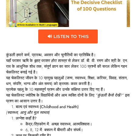
🔊 LISTEN TO THIS
कुंडली हमारे कर्म, प्रारब्ध, अवसर और चुनौतियों का प्रतिबिंब है।
यहाँ पराशर ऋषि के
बृहत् पराशर होरा शास्त्र
से लेकर डॉ. बी. वी. रमण और श्री के. एन.
राव के आधुनिक शोध तक, संपूर्ण ज्ञान का सार लेकर 100 प्रश्नों की सरल लेकिन गहन
चेकलिस्ट बनाई गई है।
यह चेकलिस्ट जीवन के 10 प्रमुख पहलुओं (जन्म, स्वास्थ्य, शिक्षा, करियर, विवाह, संतान,
धन, संपत्ति, भाग्य और अंत समय) को क्रमशः कवर करती है।
प्रत्येक पहलू के 10 महत्वपूर्ण प्रश्न और उनके संक्षिप्त उत्तर दिए गए हैं।
यह चेकलिस्ट ज्योतिष के विद्यार्थियों और आम व्यक्ति दोनों के लिए
“कुंडली कैसे देखें?”
इस
प्रश्न का आसान उत्तर है।
बाल्य एवं स्वास्थ्य (Childhood and Health)
(स्वास्थ्य, आयु और मूल स्वभाव)
लग्नेश कहाँ है?
केंद्र/त्रिकोण में: अच्छा स्वास्थ्य, आत्मविश्वास।
6, 8, 12 में: बचपन में बीमारी और संघर्ष।
लग्न पर किसकी दृष्टि है?