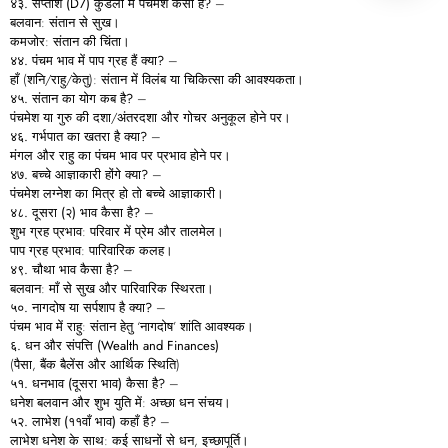
४३.
सप्तांश (D7)
कुंडली
में
पंचमेश
कैसा
है?
–
बलवान: संतान से सुख।
कमजोर: संतान की चिंता।
४४.
पंचम
भाव
में
पाप
ग्रह
हैं
क्या?
–
हाँ (शनि/राहु/केतु): संतान में विलंब या चिकित्सा की आवश्यकता।
४५.
संतान
का
योग
कब
है?
–
पंचमेश या गुरु की दशा/अंतरदशा और गोचर अनुकूल होने पर।
४६.
गर्भपात
का
खतरा
है
क्या?
–
मंगल और राहु का पंचम भाव पर प्रभाव होने पर।
४७.
बच्चे
आज्ञाकारी
होंगे
क्या?
–
पंचमेश लग्नेश का मित्र हो तो बच्चे आज्ञाकारी।
४८.
दूसरा (
२)
भाव
कैसा
है?
–
शुभ ग्रह प्रभाव: परिवार में प्रेम और तालमेल।
पाप ग्रह प्रभाव: पारिवारिक कलह।
४९.
चौथा
भाव
कैसा
है?
–
बलवान: माँ से सुख और पारिवारिक स्थिरता।
५०.
नागदोष
या
सर्पशाप
है
क्या?
–
पंचम भाव में राहु: संतान हेतु ‘नागदोष’ शांति आवश्यक।
६.
धन
और
संपत्ति (Wealth and Finances)
(पैसा, बैंक बैलेंस और आर्थिक स्थिति)
५१.
धनभाव (
दूसरा
भाव)
कैसा
है?
–
धनेश बलवान और शुभ युति में: अच्छा धन संचय।
५२.
लाभेश (
११वाँ
भाव)
कहाँ
है?
–
लाभेश धनेश के साथ: कई साधनों से धन, इच्छापूर्ति।