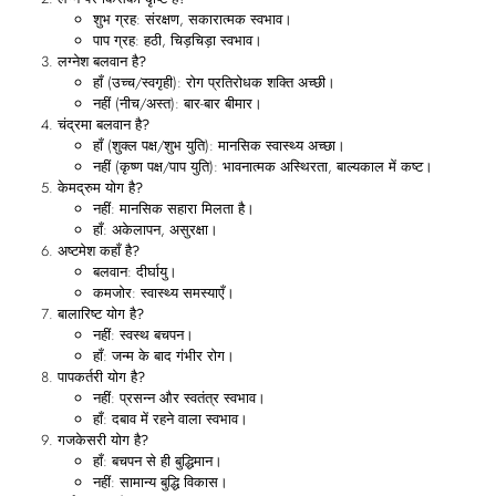
शुभ ग्रह: संरक्षण, सकारात्मक स्वभाव।
पाप ग्रह: हठी, चिड़चिड़ा स्वभाव।
लग्नेश बलवान है?
हाँ (उच्च/स्वगृही): रोग प्रतिरोधक शक्ति अच्छी।
नहीं (नीच/अस्त): बार-बार बीमार।
चंद्रमा बलवान है?
हाँ (शुक्ल पक्ष/शुभ युति): मानसिक स्वास्थ्य अच्छा।
नहीं (कृष्ण पक्ष/पाप युति): भावनात्मक अस्थिरता, बाल्यकाल में कष्ट।
केमद्रुम योग है?
नहीं: मानसिक सहारा मिलता है।
हाँ: अकेलापन, असुरक्षा।
अष्टमेश कहाँ है?
बलवान: दीर्घायु।
कमजोर: स्वास्थ्य समस्याएँ।
बालारिष्ट योग है?
नहीं: स्वस्थ बचपन।
हाँ: जन्म के बाद गंभीर रोग।
पापकर्तरी योग है?
नहीं: प्रसन्न और स्वतंत्र स्वभाव।
हाँ: दबाव में रहने वाला स्वभाव।
गजकेसरी योग है?
हाँ: बचपन से ही बुद्धिमान।
नहीं: सामान्य बुद्धि विकास।