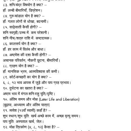
८३.
शनि-
चंद्र
विषयोग
है
क्या?
–
हाँ: लम्बी बीमारियाँ, डिप्रेशन।
८४.
गुरु-
चांडाल
योग
है
क्या?
–
हाँ: गलत लोगों से धोखा, बदनामी।
८५.
साढ़ेसाती
कैसी
होगी?
–
शनि स्वगृही/उच्च में: कम परेशानी।
शनि नीच/शत्रु राशि में: कष्टदायक।
८६.
कालसर्प
योग
है
क्या?
–
हाँ: हर काम में विलंब और बाधा।
८७.
अष्टमेश
की
दशा
कैसी
होगी?
–
अचानक परिवर्तन, नौकरी छूटना, बीमारियाँ।
८८.
ग्रहण
योग
है
क्या?
–
हाँ: मानसिक भ्रम, आत्मविश्वास की कमी।
८९.
कोर्ट-
कचहरी
का
योग
है
क्या?
–
६, ८, १२ भाव आपस में जुड़े और पाप ग्रह प्रभाव।
९०.
दुर्घटना
का
खतरा
है
क्या?
–
अष्टम भाव में मंगल-शनि-राहु युति/दृष्टि।
१०.
अंतिम
समय
और
मोक्ष (Later Life and Liberation)
(बुढ़ापा, आध्यात्म और अंतिम यात्रा)
९१.
व्ययेश (
१२वाँ
स्वामी)
कहाँ
है?
–
शुभ स्थान/शुभ युति: खर्च अच्छे काम में, अच्छा मृत्यु समय।
पाप युति: अस्पताल खर्च, जेल।
९२.
मोक्ष
त्रिकोण (
४,
८,
१२)
कैसा
है?
–