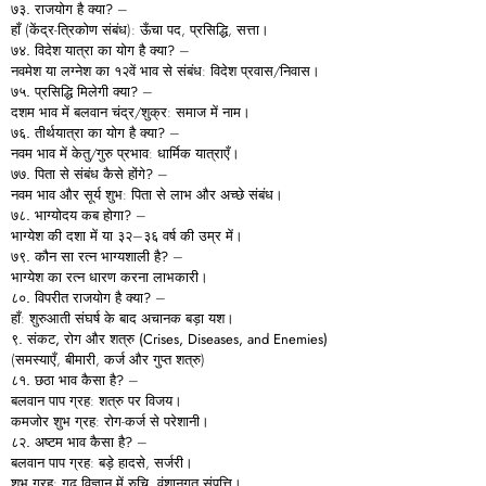
७३.
राजयोग
है
क्या?
–
हाँ (केंद्र-त्रिकोण संबंध): ऊँचा पद, प्रसिद्धि, सत्ता।
७४.
विदेश
यात्रा
का
योग
है
क्या?
–
नवमेश या लग्नेश का १२वें भाव से संबंध: विदेश प्रवास/निवास।
७५.
प्रसिद्धि
मिलेगी
क्या?
–
दशम भाव में बलवान चंद्र/शुक्र: समाज में नाम।
७६.
तीर्थयात्रा
का
योग
है
क्या?
–
नवम भाव में केतु/गुरु प्रभाव: धार्मिक यात्राएँ।
७७.
पिता
से
संबंध
कैसे
होंगे?
–
नवम भाव और सूर्य शुभ: पिता से लाभ और अच्छे संबंध।
७८.
भाग्योदय
कब
होगा?
–
भाग्येश की दशा में या ३२–३६ वर्ष की उम्र में।
७९.
कौन
सा
रत्न
भाग्यशाली
है?
–
भाग्येश का रत्न धारण करना लाभकारी।
८०.
विपरीत
राजयोग
है
क्या?
–
हाँ: शुरुआती संघर्ष के बाद अचानक बड़ा यश।
९.
संकट,
रोग
और
शत्रु (Crises, Diseases, and Enemies)
(समस्याएँ, बीमारी, कर्ज और गुप्त शत्रु)
८१.
छठा
भाव
कैसा
है?
–
बलवान पाप ग्रह: शत्रु पर विजय।
कमजोर शुभ ग्रह: रोग-कर्ज से परेशानी।
८२.
अष्टम
भाव
कैसा
है?
–
बलवान पाप ग्रह: बड़े हादसे, सर्जरी।
शुभ ग्रह: गूढ़ विज्ञान में रुचि, वंशानुगत संपत्ति।