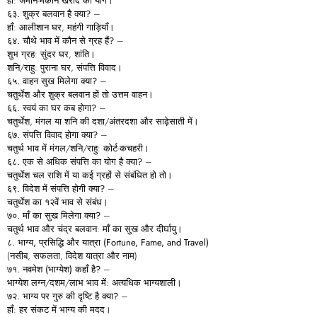
हाँ: जमीन-मकान खरीद का योग।
६३.
शुक्र
बलवान
है
क्या?
–
हाँ: आलीशान घर, महंगी गाड़ियाँ।
६४.
चौथे
भाव
में
कौन
से
ग्रह
हैं?
–
शुभ ग्रह: सुंदर घर, शांति।
शनि/राहु: पुराना घर, संपत्ति विवाद।
६५.
वाहन
सुख
मिलेगा
क्या?
–
चतुर्थेश और शुक्र बलवान हों तो उत्तम वाहन।
६६.
स्वयं
का
घर
कब
होगा?
–
चतुर्थेश, मंगल या शनि की दशा/अंतरदशा और साढ़ेसाती में।
६७.
संपत्ति
विवाद
होगा
क्या?
–
चतुर्थ भाव में मंगल/शनि/राहु: कोर्ट-कचहरी।
६८.
एक
से
अधिक
संपत्ति
का
योग
है
क्या?
–
चतुर्थेश चल राशि में या कई ग्रहों से संबंधित हो तो।
६९.
विदेश
में
संपत्ति
होगी
क्या?
–
चतुर्थेश का १२वें भाव से संबंध।
७०.
माँ
का
सुख
मिलेगा
क्या?
–
चतुर्थ भाव और चंद्र बलवान: माँ का सुख और दीर्घायु।
८.
भाग्य,
प्रसिद्धि
और
यात्रा (Fortune, Fame, and Travel)
(नसीब, सफलता, विदेश यात्रा और नाम)
७१.
नवमेश (
भाग्येश)
कहाँ
है?
–
भाग्येश लग्न/दशम/लाभ भाव में: अत्यधिक भाग्यशाली।
७२.
भाग्य
पर
गुरु
की
दृष्टि
है
क्या?
–
हाँ: हर संकट में भाग्य की मदद।