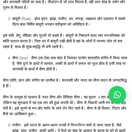
और सरस्वती नदियों का वास है। तीर्थाटन से जो लाभ मिलता है, वही लाभ शंख के दर्शन और
पूजन से मिलता है।
बांसुरी (flute) : ढोल मृदंग, झांझ, मंजीरा, ढप, नगाड़ा, पखावज और एकतारा में सबसे
प्रिय बांस निर्मित बांसुरी भगवान श्रीकृष्ण को अतिप्रिय है।
इसे वंसी, वेणु, वंशिका और मुरली भी कहते हैं। बांसुरी से निकलने वाला स्वर मन-मस्तिष्क को
शांति प्रदान करता है। जिस घर में बांसुरी रखी होती है वहां के लोगों में परस्पर प्रेम तो बना
रहता है, साथ ही सुख-समृद्धि भी बनी रहती है।
वीणा (lyre) : वीणा एक ऐसा वाद्य यंत्र है जिसका प्रयोग शास्त्रीय संगीत में किया जाता
है, जैसे दुर्गा के हाथों में तलवार, लक्ष्मी के हाथों में कमल का फूल होता है उसी तरह मां
सरस्वती के हाथों में ‍वीणा होती है।
वीणा शांति, ज्ञान और संगीत का प्रतीक है। सरस्वती और नारद का वीणा वादन तो जगप्रसिद्ध
है ही।
वीणा के प्रमुख दो प्रकार हैं- रुद्र वीणा और विचित्र वीणा। यह मूलत: 4 तार की होती है,
लेकिन यह शुरुआत में यह एक तार की हुआ करती थी। वीणा से निकली ध्वनी मन के तार छेड़
देती है। इसे सुनने से मन और शरीर के सारे रोग मिट जाते हैं। वीणा से ही सितार, गिटार और
बैंजो का आविष्कार हुआ।
मंजीरा : इसे भारत के अलग-अलग राज्यों में भिन्न-भिन्न नामों से जाना जाता है, जैसे
झांझ, तला, मंजीरा, कफी आदि। ये फैले हुए शंकु के आकार के ब्रास के बने दो छल्ले