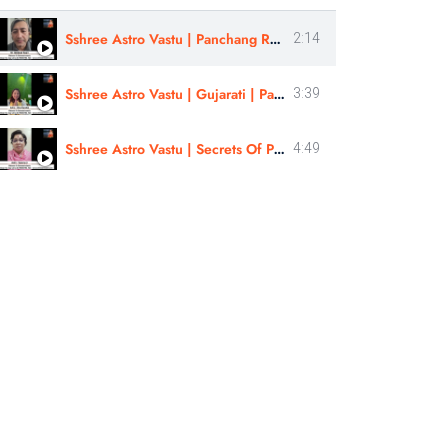
Sshree Astro Vastu | Panchang Rahasyam | Review By - Abhishek Tiwari | In Hindi
2:14
Sshree Astro Vastu | Gujarati | Panchang Rahasyam Course Review | Astro - Hina Panchal
3:39
Sshree Astro Vastu | Secrets Of Panchang Remedies & Muhurtas | Review By- Astro-Suvarna Ji | Marathi
4:49