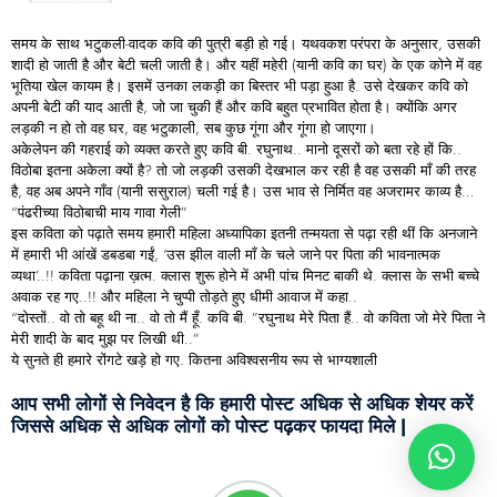
समय के साथ भटुकली-वादक कवि की पुत्री बड़ी हो गई। यथवकश परंपरा के अनुसार, उसकी
शादी हो जाती है और बेटी चली जाती है। और यहीं महेरी (यानी कवि का घर) के एक कोने में वह
भूतिया खेल कायम है। इसमें उनका लकड़ी का बिस्तर भी पड़ा हुआ है. उसे देखकर कवि को
अपनी बेटी की याद आती है, जो जा चुकी हैं और कवि बहुत प्रभावित होता है। क्योंकि अगर
लड़की न हो तो वह घर, वह भटुकाली, सब कुछ गूंगा और गूंगा हो जाएगा।
अकेलेपन की गहराई को व्यक्त करते हुए कवि बी. रघुनाथ.. मानो दूसरों को बता रहे हों कि..
विठोबा इतना अकेला क्यों है? तो जो लड़की उसकी देखभाल कर रही है वह उसकी माँ की तरह
है, वह अब अपने गाँव (यानी ससुराल) चली गई है। उस भाव से निर्मित वह अजरामर काव्य है…
“पंढरीच्या विठोबाची माय गावा गेली”
इस कविता को पढ़ाते समय हमारी महिला अध्यापिका इतनी तन्मयता से पढ़ा रही थीं कि अनजाने
में हमारी भी आंखें डबडबा गईं, ‘उस झील वाली माँ के चले जाने पर पिता की भावनात्मक
व्यथा’..!! कविता पढ़ाना ख़त्म. क्लास शुरू होने में अभी पांच मिनट बाकी थे. क्लास के सभी बच्चे
अवाक रह गए..!! और महिला ने चुप्पी तोड़ते हुए धीमी आवाज में कहा..
“दोस्तों.. वो तो बहू थी ना.. वो तो मैं हूँ. कवि बी. ”रघुनाथ मेरे पिता हैं.. वो कविता जो मेरे पिता ने
मेरी शादी के बाद मुझ पर लिखी थी..”
ये सुनते ही हमारे रोंगटे खड़े हो गए. कितना अविश्वसनीय रूप से भाग्यशाली
आप सभी लोगों से निवेदन है कि हमारी पोस्ट अधिक से अधिक शेयर करें
जिससे अधिक से अधिक लोगों को पोस्ट पढ़कर फायदा मिले |