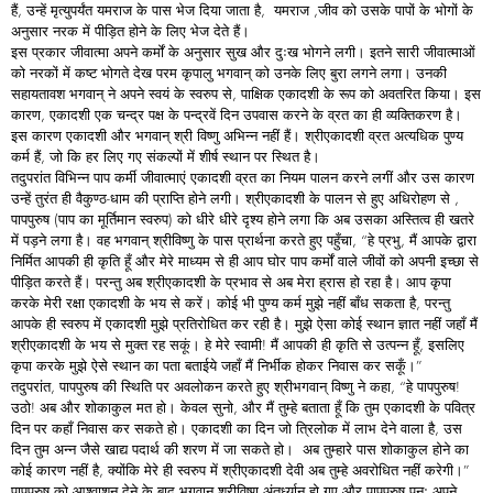
हैं, उन्हें मृत्युपर्यंत यमराज के पास भेज दिया जाता है, यमराज ,जीव को उसके पापों के भोगों के
अनुसार नरक में पीड़ित होने के लिए भेज देते हैं।
इस प्रकार जीवात्मा अपने कर्मों के अनुसार सुख और दुःख भोगने लगी। इतने सारी जीवात्माओं
को नरकों में कष्ट भोगते देख परम कृपालु भगवान् को उनके लिए बुरा लगने लगा। उनकी
सहायतावश भगवान् ने अपने स्वयं के स्वरुप से, पाक्षिक एकादशी के रूप को अवतरित किया। इस
कारण, एकादशी एक चन्द्र पक्ष के पन्द्रवें दिन उपवास करने के व्रत का ही व्यक्तिकरण है।
इस कारण एकादशी और भगवान् श्री विष्णु अभिन्न नहीं हैं। श्रीएकादशी व्रत अत्यधिक पुण्य
कर्म हैं, जो कि हर लिए गए संकल्पों में शीर्ष स्थान पर स्थित है।
तदुपरांत विभिन्न पाप कर्मी जीवात्माएं एकादशी व्रत का नियम पालन करने लगीं और उस कारण
उन्हें तुरंत ही वैकुण्ठ-धाम की प्राप्ति होने लगी। श्रीएकादशी के पालन से हुए अधिरोहण से ,
पापपुरुष (पाप का मूर्तिमान स्वरुप) को धीरे धीरे दृश्य होने लगा कि अब उसका अस्तित्व ही खतरे
में पड़ने लगा है। वह भगवान् श्रीविष्णु के पास प्रार्थना करते हुए पहुँचा, “हे प्रभु, मैं आपके द्वारा
निर्मित आपकी ही कृति हूँ और मेरे माध्यम से ही आप घोर पाप कर्मों वाले जीवों को अपनी इच्छा से
पीड़ित करते हैं। परन्तु अब श्रीएकादशी के प्रभाव से अब मेरा ह्रास हो रहा है। आप कृपा
करके मेरी रक्षा एकादशी के भय से करें। कोई भी पुण्य कर्म मुझे नहीं बाँध सकता है, परन्तु
आपके ही स्वरुप में एकादशी मुझे प्रतिरोधित कर रही है। मुझे ऐसा कोई स्थान ज्ञात नहीं जहाँ मैं
श्रीएकादशी के भय से मुक्त रह सकूं। हे मेरे स्वामी! मैं आपकी ही कृति से उत्पन्न हूँ, इसलिए
कृपा करके मुझे ऐसे स्थान का पता बताईये जहाँ मैं निर्भीक होकर निवास कर सकूँ।”
तदुपरांत, पापपुरुष की स्थिति पर अवलोकन करते हुए श्रीभगवान् विष्णु ने कहा, “हे पापपुरुष!
उठो! अब और शोकाकुल मत हो। केवल सुनो, और मैं तुम्हे बताता हूँ कि तुम एकादशी के पवित्र
दिन पर कहाँ निवास कर सकते हो। एकादशी का दिन जो त्रिलोक में लाभ देने वाला है, उस
दिन तुम अन्न जैसे खाद्य पदार्थ की शरण में जा सकते हो। अब तुम्हारे पास शोकाकुल होने का
कोई कारण नहीं है, क्योंकि मेरे ही स्वरुप में श्रीएकादशी देवी अब तुम्हे अवरोधित नहीं करेगी।”
पापपुरुष को आश्वाशन देने के बाद भगवान् श्रीविष्णु अंतर्ध्यान हो गए और पापपुरुष पुनः अपने