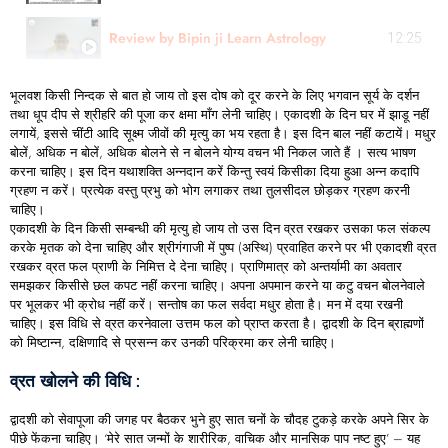
Review by Bipin ji Learn Astrology
12:25
भूलवश किसी निन्दक से बात हो जाय तो इस दोष को दूर करने के लिए भगवान सूर्य के दर्शन
तथा धूप दीप से श्रीहरि की पूजा कर क्षमा माँग लेनी चाहिए। एकादशी के दिन घर में झाडू नहीं
लगायें, इससे चींटी आदि सूक्ष्म जीवों की मृत्यु का भय रहता है। इस दिन बाल नहीं कटायें। मधुर
बोलें, अधिक न बोलें, अधिक बोलने से न बोलने योग्य वचन भी निकल जाते हैं । सत्य भाषण
करना चाहिए। इस दिन यथाशक्ति अन्नदान करें किन्तु स्वयं किसीका दिया हुआ अन्न कदापि
ग्रहण न करें। प्रत्येक वस्तु प्रभु को भोग लगाकर तथा तुलसीदल छोड़कर ग्रहण करनी
चाहिए।
एकादशी के दिन किसी सम्बन्धी की मृत्यु हो जाय तो उस दिन व्रत रखकर उसका फल संकल्प
करके मृतक को देना चाहिए और श्रीगंगाजी में पुष्प (अस्थि) प्रवाहित करने पर भी एकादशी व्रत
रखकर व्रत फल प्राणी के निमित्त दे देना चाहिए। प्राणिमात्र को अन्तर्यामी का अवतार
समझकर किसीसे छल कपट नहीं करना चाहिए। अपना अपमान करने या कटु वचन बोलनेवाले
पर भूलकर भी क्रोध नहीं करें। सन्तोष का फल सर्वदा मधुर होता है। मन में दया रखनी
चाहिए। इस विधि से व्रत करनेवाला उत्तम फल को प्राप्त करता है। द्वादशी के दिन ब्राह्मणों
को मिष्टान्न, दक्षिणादि से प्रसन्न कर उनकी परिक्रमा कर लेनी चाहिए।
व्रत खोलने की विधि
:
द्वादशी को सेवापूजा की जगह पर बैठकर भुने हुए सात चनों के चौदह टुकड़े करके अपने सिर के
पीछे फेंकना चाहिए। ‘मेरे सात जन्मों के शारीरिक, वाचिक और मानसिक पाप नष्ट हुए’ – यह