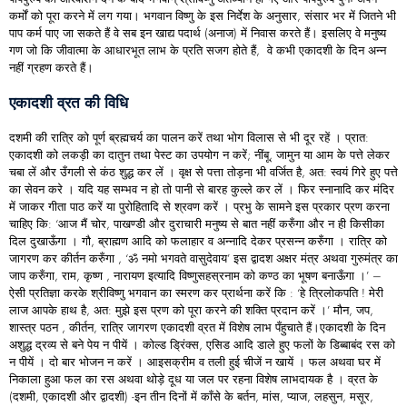
कर्मों को पूरा करने में लग गया। भगवान विष्णु के इस निर्देश के अनुसार, संसार भर में जितने भी
पाप कर्म पाए जा सकते हैं वे सब इन खाद्य पदार्थ (अनाज) में निवास करते हैं। इसलिए वे मनुष्य
गण जो कि जीवात्मा के आधारभूत लाभ के प्रति सजग होते हैं, वे कभी एकादशी के दिन अन्न
नहीं ग्रहण करते हैं।
एकादशी व्रत की विधि
दशमी की रात्रि को पूर्ण ब्रह्मचर्य का पालन करें तथा भोग विलास से भी दूर रहें । प्रात:
एकादशी को लकड़ी का दातुन तथा पेस्ट का उपयोग न करें; नींबू, जामुन या आम के पत्ते लेकर
चबा लें और उँगली से कंठ शुद्ध कर लें । वृक्ष से पत्ता तोड़ना भी वर्जित है, अत: स्वयं गिरे हुए पत्ते
का सेवन करे । यदि यह सम्भव न हो तो पानी से बारह कुल्ले कर लें । फिर स्नानादि कर मंदिर
में जाकर गीता पाठ करें या पुरोहितादि से श्रवण करें । प्रभु के सामने इस प्रकार प्रण करना
चाहिए कि: ‘आज मैं चोर, पाखण्डी और दुराचारी मनुष्य से बात नहीं करुँगा और न ही किसीका
दिल दुखाऊँगा । गौ, ब्राह्मण आदि को फलाहार व अन्नादि देकर प्रसन्न करुँगा । रात्रि को
जागरण कर कीर्तन करुँगा , ‘ॐ नमो भगवते वासुदेवाय’ इस द्वादश अक्षर मंत्र अथवा गुरुमंत्र का
जाप करुँगा, राम, कृष्ण , नारायण इत्यादि विष्णुसहस्रनाम को कण्ठ का भूषण बनाऊँगा ।’ –
ऐसी प्रतिज्ञा करके श्रीविष्णु भगवान का स्मरण कर प्रार्थना करें कि : ‘हे त्रिलोकपति ! मेरी
लाज आपके हाथ है, अत: मुझे इस प्रण को पूरा करने की शक्ति प्रदान करें ।’ मौन, जप,
शास्त्र पठन , कीर्तन, रात्रि जागरण एकादशी व्रत में विशेष लाभ पँहुचाते हैं।एकादशी के दिन
अशुद्ध द्रव्य से बने पेय न पीयें । कोल्ड ड्रिंक्स, एसिड आदि डाले हुए फलों के डिब्बाबंद रस को
न पीयें । दो बार भोजन न करें । आइसक्रीम व तली हुई चीजें न खायें । फल अथवा घर में
निकाला हुआ फल का रस अथवा थोड़े दूध या जल पर रहना विशेष लाभदायक है । व्रत के
(दशमी, एकादशी और द्वादशी) -इन तीन दिनों में काँसे के बर्तन, मांस, प्याज, लहसुन, मसूर,