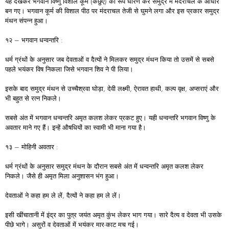
यह देखकर भगवान विष्णु विशाल कूर्म (कछुए) का रूप धारण कर समुद्र में मंदराचल के आधार
बन गए। भगवान कूर्म की विशाल पीठ पर मंदराचल तेजी से घुमने लगा और इस प्रकार समुद्र
मंथन संपन्न हुआ।
१२ – भगवान धन्वन्तरि :
धर्म ग्रंथों के अनुसार जब देवताओं व दैत्यों ने मिलकर समुद्र मंथन किया तो उसमें से सबसे
पहले भयंकर विष निकला जिसे भगवान शिव ने पी लिया।
इसके बाद समुद्र मंथन से उच्चैश्रवा घोड़ा, देवी लक्ष्मी, ऐरावत हाथी, कल्प वृक्ष, अप्सराएं और
भी बहुत से रत्न निकले।
सबसे अंत में भगवान धन्वन्तरि अमृत कलश लेकर प्रकट हुए। यही धन्वन्तरि भगवान विष्णु के
अवतार माने गए हैं। इन्हें औषधियों का स्वामी भी माना गया है।
१३ – मोहिनी अवतार :
धर्म ग्रंथों के अनुसार समुद्र मंथन के दौरान सबसे अंत में धन्वन्तरि अमृत कलश लेकर
निकले। जैसे ही अमृत मिला अनुशासन भंग हुआ।
देवताओं ने कहा हम ले लें, दैत्यों ने कहा हम ले लें।
इसी खींचातानी में इंद्र का पुत्र जयंत अमृत कुंभ लेकर भाग गया। सारे दैत्य व देवता भी उसके
पीछे भागे। असुरों व देवताओं में भयंकर मार-काट मच गई।