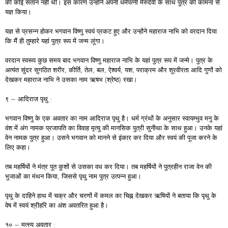
की कोई संतान नहीं थी। इस कारण उन्होंने अपनी धर्मपत्नी मेरुदेवी के साथ पुत्र की कामना से
यज्ञ किया।
यज्ञ से प्रसन्न होकर भगवान विष्णु स्वयं प्रकट हुए और उन्होंने महाराज नाभि को वरदान दिया
कि मैं ही तुम्हारे यहां पुत्र रूप में जन्म लूंगा।
वरदान स्वरूप कुछ समय बाद भगवान विष्णु महाराज नाभि के यहां पुत्र रूप में जन्मे। पुत्र के
अत्यंत सुंदर सुगठित शरीर, कीर्ति, तेल, बल, ऐश्वर्य, यश, पराक्रम और शूरवीरता आदि गुणों को
देखकर महाराज नाभि ने उसका नाम ऋषभ (श्रेष्ठ) रखा।
९ – आदिराज पृथु :
भगवान विष्णु के एक अवतार का नाम आदिराज पृथु है। धर्म ग्रंथों के अनुसार स्वायम्भुव मनु के
वंश में अंग नामक प्रजापति का विवाह मृत्यु की मानसिक पुत्री सुनीथा के साथ हुआ। उनके यहां
वेन नामक पुत्र हुआ। उसने भगवान को मानने से इंकार कर दिया और स्वयं की पूजा करने के
लिए कहा।
तब महर्षियों ने मंत्र पूत कुशों से उसका वध कर दिया। तब महर्षियों ने पुत्रहीन राजा वेन की
भुजाओं का मंथन किया, जिससे पृथु नाम पुत्र उत्पन्न हुआ।
पृथु के दाहिने हाथ में चक्र और चरणों में कमल का चिह्न देखकर ऋषियों ने बताया कि पृथु के
वेष में स्वयं श्रीहरि का अंश अवतरित हुआ है।
१० – मत्स्य अवतार :