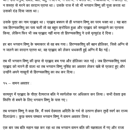
न शस्त्र से मरने का वरदान प्राप्त था। उसके राज में जो भी भगवान विष्णु की पूजा करता था
उसको दंड दिया जाता था।
उसके पुत्र का नाम प्रह्लाद था। प्रह्लाद बचपन से ही भगवान विष्णु का परम भक्त था। यह बात
जब हिरण्यकशिपु का पता चली तो वह बहुत क्रोधित हुआ और प्रह्लाद को समझाने का प्रयास
किया, लेकिन फिर भी जब प्रह्लाद नहीं माना तो हिरण्यकशिपु ने उसे मृत्युदंड दे दिया।
हर बार भगवान विष्णु के चमत्कार से वह बच गया। हिरण्यकशिपु की बहन होलिका, जिसे अग्नि से
न जलने का वरदान प्राप्त था, वह प्रह्लाद को लेकर धधकती हुई अग्नि में बैठ गई।
तब भी भगवान विष्णु की कृपा से प्रह्लाद बच गया और होलिका जल गई। जब हिरण्यकशिपु स्वयं
प्रह्लाद को मारने ही वाला था तब भगवान विष्णु नृसिंह का अवतार लेकर खंबे से प्रकट हुए और
उन्होंने अपने नाखूनों से हिरण्यकशिपु का वध कर दिया।
१५ – वामन अवतार :
सत्ययुग में प्रह्लाद के पौत्र दैत्यराज बलि ने स्वर्गलोक पर अधिकार कर लिया। सभी देवता इस
विपत्ति से बचने के लिए भगवान विष्णु के पास गए।
तब भगवान विष्णु ने कहा कि, मैं स्वयं देवमाता अदिति के गर्भ से उत्पन्न होकर तुम्हें स्वर्ग का राज्य
दिलाऊंगा। कुछ समय पश्चात भगवान विष्णु ने वामन अवतार लिया।
एक बार जब बलि महान यज्ञ कर रहा था तब भगवान वामन बलि की यज्ञशाला में गए और राजा