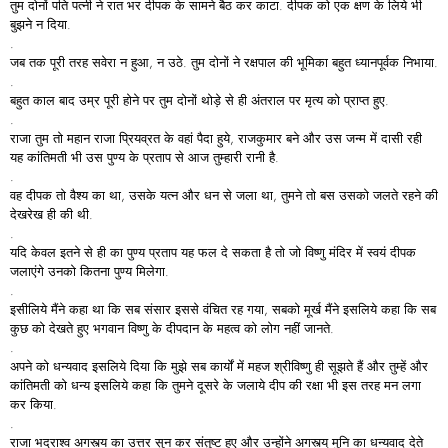
तुम दोनों पति पत्नी ने रात भर दीपक के सामने बैठ कर काटा. दीपक को एक क्षण के लिये भी
बुझने न दिया.
.
जब तक पूरी तरह सवेरा न हुआ, न उठे. तुम दोनों ने रक्षपाल की भूमिका बहुत ध्यानपूर्वक निभाया.
.
बहुत काल बाद उम्र पूरी होने पर तुम दोनों थोड़े से ही अंतराल पर मृत्य को प्राप्त हुए.
.
राजा तुम तो महान राजा प्रियव्रत के वहां पैदा हुये, राजकुमार बने और उस जन्म में दासी रही
यह कांतिमती भी उस पुण्य के प्रताप से आज तुम्हारी रानी है.
.
वह दीपक तो वैश्य का था, उसके यत्न और धन से जला था, तुमने तो बस उसको जलते रहने की
देखरेख ही की थी.
.
यदि केवल इतने से ही का पुण्य प्रताप यह फल दे सकता है तो जो विष्णु मंदिर में स्वयं दीपक
जलाएंगे उनको कितना पुण्य मिलेगा.
.
इसीलिये मैंने कहा था कि सब संसार इससे वंचित रह गया, सबको मूर्ख मैंने इसलिये कहा कि सब
कुछ को देखते हुए भगवान विष्णु के दीपदान के महत्व को लोग नहीं जानते.
.
अपने को धन्यवाद इसलिये दिया कि मुझे सब कार्यों में महज श्रीविष्णु ही सूझते हैं और तुम्हें और
कांतिमती को धन्य इसलिये कहा कि तुमने दूसरे के जलाये दीप की रक्षा भी इस तरह मन लगा
कर किया.
.
राजा भद्राश्व अगस्त्य का उत्तर सुन कर संतुष्ट हुए और उन्होंने अगस्त्य् मुनि का धन्यवाद देते