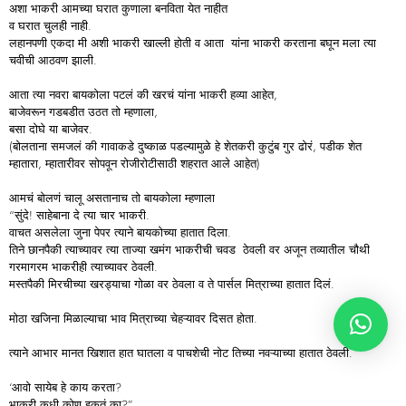
अशा भाकरी आमच्या घरात कुणाला बनविता येत नाहीत
व घरात चुलही नाही.
लहानपणी एकदा मी अशी भाकरी खाल्ली होती व आता यांना भाकरी करताना बघून मला त्या
चवीची आठवण झाली.
आता त्या नवरा बायकोला पटलं की खरचं यांना भाकरी हव्या आहेत,
बाजेवरून गडबडीत उठत तो म्हणाला,
बसा दोघे या बाजेवर.
(बोलताना समजलं की गावाकडे दुष्काळ पडल्यामुळे हे शेतकरी कुटुंब गुर ढोरं, पडीक शेत
म्हातारा, म्हातारीवर सोपवून रोजीरोटीसाठी शहरात आले आहेत)
आमचं बोलणं चालू असतानाच तो बायकोला म्हणाला
“सुंदे! साहेबाना दे त्या चार भाकरी.
वाचत असलेला जुना पेपर त्याने बायकोच्या हातात दिला.
तिने छानपैकी त्याच्यावर त्या ताज्या खमंग भाकरीची चवड ठेवली वर अजून तव्यातील चौथी
गरमागरम भाकरीही त्याच्यावर ठेवली.
मस्तपैकी मिरचीच्या खरड्याचा गोळा वर ठेवला व ते पार्सल मित्राच्या हातात दिलं.
मोठा खजिना मिळाल्याचा भाव मित्राच्या चेहऱ्यावर दिसत होता.
त्याने आभार मानत खिशात हात घातला व पाचशेची नोट तिच्या नवऱ्याच्या हातात ठेवली.
‘आवो सायेब हे काय करता?
भाकरी कधी कोण इकतं का?”