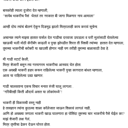
बायकोही त्याला दुजोरा देत म्हणाली,
“सायेब भाकरीच पैसं घेतलं तर नरकात बी जागा मिळणार नाय आमाला”
आम्ही दोघ त्यांचं बोलणं ऐकून दिङमूढ झालो मित्रालाही काय करावं सुचेना.
अचानक त्याने माझ्या हातात पार्सल देत गाडीचा दरवाजा उघडला व घरी मुलांसाठी घेतलेल्या
खाऊची भली मोठी कॅरीबॅग काढली व पुन्हा झोपडीत शिरत ती पिशवी त्यांच्या हातात देत म्हणाला,
तुमच्या भाकरीची बरोबरी या खाउशी होणार नाही पण तरीही तुमच्या बाळासाठी ठेवा हे.
मी गाडी स्टार्ट केली,
मित्र शेजारी बसून त्या गरमागरम भाकरीचा आस्वाद घेत होता.
एक अख्खी भाकरी हडप करून राहिलेल्या भाकरी पुन्हा कागदात बांधत म्हणाला,
आता या राहिलेल्या उद्या खाणार.
गाडी चालवताना एकच विचार मनात रुंजी घालू लागला..
“गरिबीतही किती औदार्य असत या लोकांमध्ये”!
भाकरी ही विकायची वस्तू नाही
हे तत्वज्ञान त्यांना कुठल्या शाळा कॉलेजात जाऊन शिकावं लागलं नाही,
आणि हो अख्ख्या जगाला भाकरी खाऊ घालणारा हा पोशिंदा तुमच्या चार भाकरीचे पैसे घेईल का?
माझं शेजारी लक्ष गेलं,
मित्र तृप्तीचा ढेकर देऊन घोरत होता.