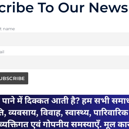
cribe To Our Newsl
st name
il