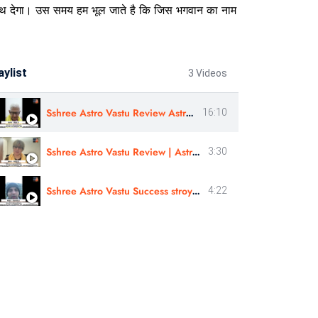
ही साथ देगा। उस समय हम भूल जाते है कि जिस भगवान का नाम
aylist
3 Videos
Sshree Astro Vastu Review Astro Bipin Ji Nakshatra Rahasyam In Hindi
16:10
Sshree Astro Vastu Review | Astro - Pooja Ji Review | Hindi
3:30
Sshree Astro Vastu Success stroy review In Hindi - Astro Harshit Ji
4:22