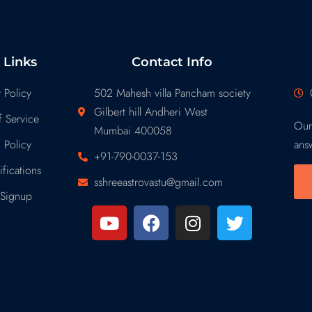
 Links
Contact Info
 Policy
502 Mahesh villa Pancham society
Gilbert hill Andheri West
 Service
Our
Mumbai 400058
 Policy
ans
+91-790-0037-153
fications
sshreeastrovastu@gmail.com
Signup