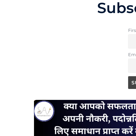
Subs
Fir
Ema