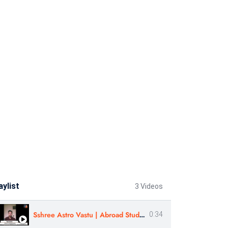
aylist
3 Videos
Sshree Astro Vastu | Abroad Study, Loan Approval- Review | Yash Mehta
0:34