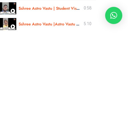
Sshree Astro Vastu | Student Visa, Abroad Study - Review In Eng |Sahil Warge | #sshreeastrovastu
0:58
Sshree Astro Vastu |Astro Vastu Course | Martial, Business, Kid Health Case review|Er. Ulhas Chimaji
5:10