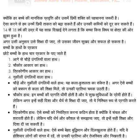
Sshree Astro Vastu | Health, Education, Family Matter - Review | Mamta Jain
1:53
क्योंकि हर बच्चे की मानसिक प्रवृत्ति और उसमें छिपी शक्ति को पहचानना जरूरी है।
ऐसा करने से हम उनमें छिपी ताकत को बढ़ा सकते हैं और उनकी कमियों को दूर कर सकते हैं।
14 से 18 वर्ष की उम्र में यह साफ़ दिखाई देने लगता है कि बच्चा किस विषय या क्षेत्र की ओर
झुका हुआ है।
अगर उसी अनुसार उसे शिक्षा दी जाए, तो उसका जीवन सुखद और सफल हो सकता है।
बच्चों
के
हाथों
के
प्रकार
छोटे बच्चों के हाथ चार प्रकार के पाए जाते हैं:
आगे से चौड़े उंगलियों वाला हाथ।
चौकोर आकार का हाथ।
त्रिकोणीय आकार का हाथ।
नुकीली उंगलियों वाला हाथ।
चौड़े
और
नुकीली
उंगलियों
वाले
हाथ:
यह कला-कुशलता का संकेत है। अगर ऐसे बच्चों
को बचपन से कला की शिक्षा मिले, तो उनकी प्रतिभा चमक उठती है।
चौकोर
हाथ:
इन बच्चों की प्रगति धीमी होती है और ये सुख-सुविधाओं के प्रेमी होते हैं।
लेकिन अगर इन्हें सही दिशा और धैर्य से शिक्षा दी जाए, तो ये निश्चित रूप से प्रगति करते
हैं।
त्रिकोणीय
हाथ:
ऐसे बच्चों को नियंत्रित करना कठिन होता है क्योंकि वे चंचल और
शरारती होते हैं। लेकिन यदि धैर्य और कौशल से समझाया जाए, तो इन्हें सही शिक्षा और
दिशा दी जा सकती है।
नुकीली
उंगलियों
वाले
हाथ:
ऐसे बच्चे बेहद बुद्धिमान और दिलखुलास होते हैं। यदि वे
होशियार लोगों की संगत में रहें, तो उनकी प्रतिभा और तेजस्विता और निखरती है।