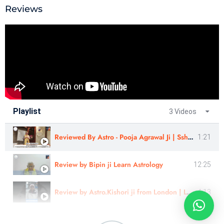
Reviews
Playlist
3 Videos
Reviewed By Astro - Pooja Agrawal Ji | Sshree Astro Vastu #astrology #nakshatra
1:21
Review by Bipin ji Learn Astrology
12:25
Review by Astro.Kishori ji from London | Learn Astrology
4:13