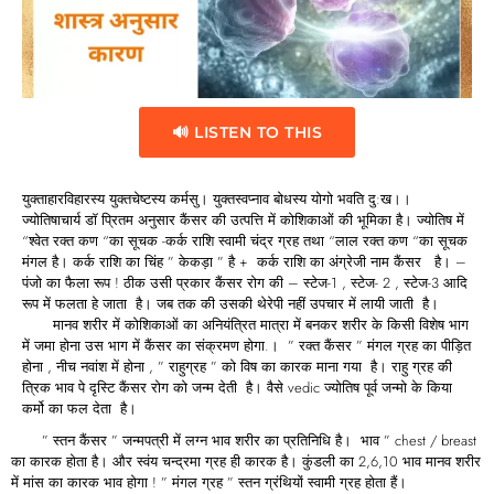
🔊 LISTEN TO THIS
युक्ताहारविहारस्य युक्तचेष्टस्य कर्मसु। युक्तस्वप्नाव बोधस्य योगो भवति दु:ख।।
ज्योतिषाचार्य डॉ प्रितम अनुसार कैंसर की उत्पत्ति में कोशिकाओं की भूमिका है। ज्योतिष में
“श्वेत रक्त कण “का सूचक -कर्क राशि स्वामी चंद्र ग्रह तथा “लाल रक्त कण “का सूचक
मंगल है। कर्क राशि का चिंह ” केकड़ा ” है + कर्क राशि का अंग्रेजी नाम कैंसर है। –
पंजो का फैला रूप ! ठीक उसी प्रकार कैंसर रोग की – स्टेज-1 , स्टेज- 2 , स्टेज-3 आदि
रूप में फलता हे जाता है। जब तक की उसकी थेरेपी नहीं उपचार में लायी जाती है।
मानव शरीर में कोशिकाओं का अनियंत्रित मात्रा में बनकर शरीर के किसी विशेष भाग
में जमा होना उस भाग में कैंसर का संक्रमण होगा.। ” रक्त कैंसर ” मंगल ग्रह का पीड़ित
होना , नीच नवांश में होना , ” राहुग्रह ” को विष का कारक माना गया है। राहु ग्रह की
त्रिक भाव पे दृस्टि कैंसर रोग को जन्म देती है। वैसे vedic ज्योतिष पूर्व जन्मो के किया
कर्मो का फल देता है।
” स्तन कैंसर ” जन्मपत्री में लग्न भाव शरीर का प्रतिनिधि है। भाव ” chest / breast
का कारक होता है। और स्वंय चन्द्रमा ग्रह ही कारक है। कुंडली का 2,6,10 भाव मानव शरीर
में मांस का कारक भाव होगा ! ” मंगल ग्रह ” स्तन ग्रंथियों स्वामी ग्रह होता हैं।