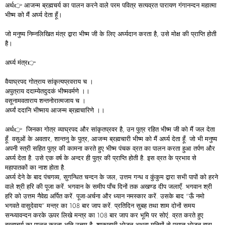
अर्थ👉 आजन्म ब्रह्मचर्य का पालन करने वाले परम पवित्र सत्यव्रत पारायण गंगानन्दन महात्मा
भीष्म को मैं अर्घ्य देता हूँ।
जो मनुष्य निम्नलिखित मंत्र द्वारा भीष्म जी के लिए अर्घ्यदान करता है, उसे मोक्ष की प्राप्ति होती
है।
अर्घ्य मंत्र👉
वैयाघ्रपद गोत्राय सांकृत्यप्रवराय च ।
अपुत्राय ददाम्येतदुदकं भीष्मवर्मणे ।।
वसूनामवताराय शन्तनोरात्मजाय च ।
अर्घ्यं ददानि भीष्माय आजन्म ब्रह्मचारिणे ।।
अर्थ👉 जिनका गोत्र व्याघ्रपद और सांकृतप्रवर है, उन पुत्र रहित भीष्म जी को मैं जल देता
हूँ. वसुओं के अवतार, शान्तनु के पुत्र, आजन्म ब्रह्मचारी भीष्म को मैं अर्घ्य देता हूँ. जो भी मनुष्य
अपनी स्त्री सहित पुत्र की कामना करते हुए भीष्म पंचक व्रत का पालन करता हुआ तर्पण और
अर्घ्य देता है. उसे एक वर्ष के अन्दर ही पुत्र की प्राप्ति होती है. इस व्रत के प्रभाव से
महापातकों का नाश होता है.
अर्घ्य देने के बाद पंचगव्य, सुगन्धित चन्दन के जल, उत्तम गन्ध व कुंकुम द्वारा सभी पापों को हरने
वाले श्री हरि की पूजा करें. भगवान के समीप पाँच दिनों तक अखण्ड दीप जलाएँ. भगवान श्री
हरि को उत्तम नैवेद्य अर्पित करें. पूजा-अर्चना और ध्यान नमस्कार करें. उसके बाद “ऊँ नमो
भगवते वासुदेवाय” मन्त्र का 108 बार जाप करें. प्रतिदिन सुबह तथा शाम दोनों समय
सन्ध्यावन्दन करके ऊपर लिखे मन्त्र का 108 बार जाप कर भूमि पर सोएं. व्रत करते हुए
ब्रह्मचर्य का पालन करना अति उत्तम है. शाकाहारी भोजन अथवा मुनियों से प्राप्त भोजन द्वारा