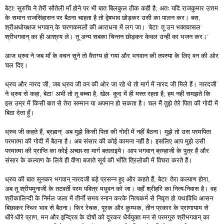
बेटा! सुरुचि ने तेरी सौतेली माँ होने पर भी बात बिलकुल ठीक कही है; अतः यदि राजकुमार उत्तम
के समान राजसिंहासन पर बैठना चाहता है तो द्वेषभाव छोड़कर उसी का पालन कर। बस,
श्रीअधोयक्षज भगवान् के चरणकमलों की आराधना में लग जा। ‘बेटा! तू उन भक्तवत्सल
श्रीभगवान् का ही आश्रय ले। तू अन्य सबका चिन्तन छोड़कर केवल उन्हीं का भजन कर।’
आज ध्रुव ने जब माँ के वचन सुने तो वैराग्य हो गया और भगवान की तपस्या के लिए वन की ओर
चल दिए।
ध्रुव और नारद जी, जब ध्रुव जी वन की ओर जा रहे थे तो मार्ग में नारद जी मिले हैं। नारदजी
ने ध्रुव से कहा, बेटा! अभी तो तू बच्चा है, खेल- कूद में ही मस्त रहता है; हम नहीं समझते कि
इस उम्र में किसी बात से तेरा सम्मान या अपमान हो सकता है। चल मैं तुझे तेरे पिता की गोदी में
बिठा देता हूँ।
ध्रुव जी कहते हैं, ब्रह्मन्! अब मुझे किसी पिता की गोदी में नहीं बैठना। मुझे तो उस परमपिता
परमात्मा की गोदी में बैठना है। अब संसार की कोई कामना नहीं है। इसलिए आप मुझे उसी
परमात्मा की प्राप्ति का कोई अच्छा-सा मार्ग बतलाइये। आप भगवान् ब्रम्हाजी के पुत्र हैं और
संसार के कल्याण के लिये ही वीणा बजाते सूर्य की भाँति त्रिलोकी में विचरा करते हैं।
ध्रुव की बात सुनकर भगवान् नारदजी बड़े प्रसन्न हुए और कहते हैं, बेटा! तेरा कल्याण होगा,
अब तू श्रीयमुनाजी के तटवर्ती परम पवित्र मधुवन को जा। वहाँ श्रीहरि का नित्य-निवास है। वह
श्रीकालिन्दी के निर्मल जला में तीर्नों समय स्नान करके नित्यकर्म से निवृत्त हो यथाविधि आसन
बिछाकर स्थिर भाव से बैठना। फिर रेचक, पूरक और कुम्भक, तीन प्रकार के प्राणायाम से
धीरे-धीरे प्राण, मन और इन्द्रिय के दोषों को दूरकर धैर्ययुक्त मन से परमगुरु श्रीभगवान् का