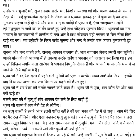
था।
उनके चार भुजाएँ थीं, सुन्दर श्याम शरीर था, किशोर अवस्था थी और अरुण कमल के समान
नेत्र थे। उन्हें पुण्यश्लोक श्रीहरि के सेवक जान ध्रुवजी हड़बड़ाहट में पूजा आदि का क्रम
भूलकर सहसा खड़े हो गये और ये भगवान् के पार्षदों में प्रधान हैं, ऐसा समझकर उन्होंने
श्रीमधुसूदन ने नामों का कीर्तन करते हुए उन्हें हाथ जोड़कर प्रणाम किया। ध्रुवजी का मन
भगवान् के चरणकमलों में तल्लीन हो गया और वे हाथ जोडकर बड़ी नम्रता से सिर नीचा किये
खड़े रह गये। तब श्रीहरि के प्रिय पार्षद सुनन्द और नन्द ने उनके पास जाकर मुसकराते हुए
कहा।
सुनन्द और नन्द कहने लगे, राजन्! आपका कल्याण हो, आप सावधान होकर हमारी बात सुनिये।
आपने पाँच वर्ष की अवस्था में ही तपस्या करके सर्वेश्वर भगवान् को प्रसन्न कर लिया था। हम
उन्हीं निखिल जगन्नियन्ता सारंगपाणि भगवान् विष्णु के सेवक हैं और आपको भगवान् के धाम में ले
जाने के लिये यहाँ आये हैं।
ध्रुव जी ने बदरिकाश्रम में रहने वाले मुनियों को प्रणाम करके उनका आशीर्वाद लिया। इसके
बाद दिव्य रूप धारण कर उस विमान पर चढ़ने को तैयार हुए।
ध्रुव जी ने अब देखा की उनके सामने कोई खड़ा है। ध्रुव जी ने पूछा, आप कौन हैं? और यहां
क्यों खड़े हैं?
उसने कहा की मैं मृत्यु हूँ और आपका देह लेने के लिए खड़ी हूँ।
ध्रुव जी कहते हैं आप मेरी देह ले लीजिए।
तब मृत्यु कहती है हमारे अंदर इतनी शक्ति नहीं है की एक भक्त की देह मैं ले सकु। आप मेरे सिर
पर पैर रख दीजिये। और ऐसा कहकर मृत्यु झुक गई। तब वे मृत्यु के सिर पर पैर रखकर उस
समय अद्भुत विमान पर चढ़ गये। उस समय आकाश में दुन्दुभि, मृदंग और ढोल आदि बाजे बजने
लगे, श्रेष्ठ गन्धर्व गान करने लगे और फूलों की वर्षा होने लगी।
जब ध्रुव जी महाराज विमान में बैठकर जा रहे थे तभी उन्हें अपनी माँ सुनीति की याद आ गई। वे