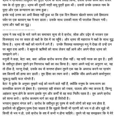
ध्रुव ने प्रजापति शिशुमार की पुत्री भ्रमि के साथ विवाह किया, उससे उनके कल्प और वत्सर
नाम के दो पुत्र हुए। ध्रुव की दूसरी स्त्री वायु पुत्री इला थी। उससे उनके उत्कल नाम के
पुत्र और एक कन्यारत्न का जन्म हुआ।
इनके भाई उत्तम का अभी विवाह नहीं हुआ था कि एक दिन शिकार खेलते समय उसे हिमालय
पर्वत पर एक बलवान् यक्ष ने मार डाला। उसके साथ उसकी माता भी परलोक सिधार गयी।
ध्रुव और यक्षों का युद्ध।
——————————-
ध्रुव ने जब भाई के मारे जाने का समाचार सुना तो वे क्रोध, शोक और उद्वेग से भरकर एक
विजयप्रद रथ पर सवार हो यक्षों के देश में जा पहुँचे। और ध्रुव जी महाराज ने यक्षों के साथ युद्ध
किया है। ध्रुव जी यक्षों को मारने में लगे हैं। उनके पितामह स्वयाम्भुव मनु ने देखा तो उन्हें उन
पर बहुत दया आयी। वे बहुत-से ऋषियों को साथ लेकर वहाँ आये और अपने पौत्र ध्रुव को
समझाने लगे।
मनुजी ने कहा, बेटा! बस, बस! अधिक क्रोध करना ठीक नहीं। यह पापी नरक का द्वार है। इसी
के वशीभूत होकर तुमने इन निरपराध यक्षों का वध किया है। म्हारा अपने भाई पर अनुराग था, यह
तो ठीक है; परन्तु देखो, उसके वध से सन्तप्त होकर तुमने एक यक्ष के अपराध करने पर प्रसंग
वश कितनों की हत्या कर डाली। तुम हिंसा का त्याग करो। क्योंकि जीव अपने-अपने कर्मानुसार
सुख-दुःखादि फल भोगते हैं।
बेटा! ये कुबेर के अनुचर तुम्हारे भाई को मारने वाले नहीं हैं, क्योंकि मनुष्य के जन्म-मरण का
वास्तविक कारण तो ईश्वर है। एकमात्र वही संसार को रचता, पालता और नष्ट करता है, किन्तु
अहंकार शून्य होने के कारण इसके गुण और कर्मों से वह सदा निर्लेप रहता है। तुम अपने क्रोध
को शान्त करो। क्रोध कल्याण मार्ग का बड़ा ही विरोधी है।
भगवान् तुम्हारा मंगल करें। क्रोध के वशीभूत हुए पुरुष से सभी लोगों को बड़ा भय होता है;
इसलिये जो बुद्धिमान् पुरुष ऐसा चाहता है कि मुझसे किसी भी प्राणी को भय न हो और मुझे भी
किसी से भय न हो, उसे क्रोध के वश में कभी न होना चाहिये। तुमने जो यह समझकर कि ये मेरे