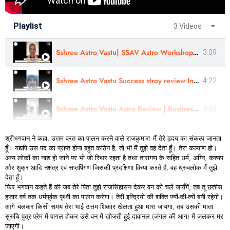
Playlist
3 Videos
Sshree Astro Vastu| SSAV Astro Workshop & Panchang Rahasyam Course Review | Astro- Kishor Konkane Ji
3:09
Sshree Astro Vastu Success stroy review In Hindi - Astro Harshit Ji
4:22
Sshree Astro Vastu Astro Review | Business Consultation |Astro - Jitendra Vijay Singh Ji In Hindi
3:52
श्रीभगवान् ने कहा, उत्तम व्रत का पालन करने वाले राजकुमार! मैं तेरे हृदय का संकल्प जानता
हूँ। यद्यपि उस पद का प्राप्त होना बहुत कठिन है, तो भी मैं तुझे वह देता हूँ। तेरा कल्याण हो।
अन्य लोकों का नाश हो जाने पर भी जो स्थिर रहता है तथा तारागण के सहित धर्म, अग्नि, कश्यप
और शुक्र आदि नक्षत्र एवं सप्तर्षिगण जिसकी प्रदक्षिणा किया करते हैं, वह ध्रुवलोक मैं तुझे
देता हूँ।
फिर भगवान कहते हैं की जब तेरे पिता तुझे राजसिंहासन देकर वन को चले जायँगें; तब तू छत्तीस
हजार वर्ष तक धर्मपूर्वक पृथ्वी का पालन करेगा। तेरी इन्द्रियों की शक्ति ज्यों-की-त्यों बनी रहेगी।
आगे चलकर किसी समय तेरा भाई उत्तम शिकार खेलता हुआ मारा जायगा, तब उसकी माता
सुरुचि पुत्र-प्रेम में पागल होकर उसे वन में खोजती हुई दावानल (जंगल की आग) में जलकर मर
जाएगी।