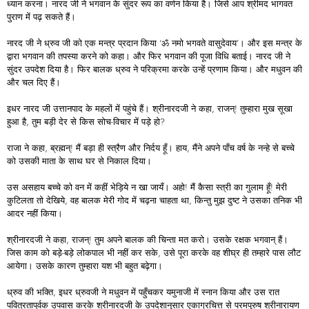
ध्यान करना। नारद जी ने भगवान के सुंदर रूप का वर्णन किया है। जिसे आप श्रीमद भागवत
पुराण में पढ़ सकते हैं।
नारद जी ने ध्रुव जी को एक मन्त्र प्रदान किया ‘ॐ नमो भगवते वासुदेवाय’। और इस मन्त्र के
द्वारा भगवान की तपस्या करने को कहा। और फिर भगवान की पूजा विधि बताई। नारद जी ने
सुंदर उपदेश दिया है। फिर बालक ध्रुव ने परिक्रमा करके उन्हें प्रणाम किया। और मधुवन की
और चल दिए हैं।
इधर नारद जी उत्तानपाद के महलों में पहुंचे हैं। श्रीनारदजी ने कहा, राजन्! तुम्हारा मुख सूखा
हुआ है, तुम बड़ी देर से किस सोच-विचार में पड़े हो?
राजा ने कहा, ब्रह्मन्! मैं बड़ा ही स्त्रैण और निर्दय हूँ। हाय, मैंने अपने पाँच वर्ष के नन्हे से बच्चे
को उसकी माता के साथ घर से निकाल दिया।
उस असहाय बच्चे को वन में कहीं भेड़िये न खा जायँ। अहो! मैं कैसा स्त्री का गुलाम हूँ! मेरी
कुटिलता तो देखिये, वह बालक मेरी गोद में चढ़ना चाहता था, किन्तु मुझ दुष्ट ने उसका तनिक भी
आदर नहीं किया।
श्रीनारदजी ने कहा, राजन्! तुम अपने बालक की चिन्ता मत करो। उसके रक्षक भगवान् हैं।
जिस काम को बड़े-बड़े लोकपाल भी नहीं कर सके, उसे पूरा करके वह शीघ्र ही तम्हारे पास लौट
आयेगा। उसके कारण तुम्हारा यश भी बहुत बढ़ेगा।
ध्रुव की भक्ति, इधर ध्रुवजी ने मधुवन में पहुँचकर यमुनाजी में स्नान किया और उस रात
पवित्रतापूर्वक उपवास करके श्रीनारदजी के उपदेशानुसार एकाग्रचित्त से परमपुरुष श्रीनारायण