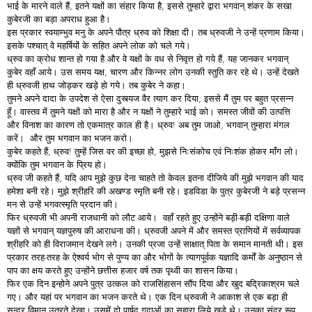
भाई के मारने वाले हैं, इतने यक्षों का संहार किया है, इससे तुम्हारे द्वारा भगवान् शंकर के सखा
कुबेरजी का बड़ा अपराध हुआ है।
इस प्रकार स्वयाम्भुव मनु के अपने पौत्र ध्रुव को शिक्षा दी। तब ध्रुवजी ने उन्हें प्रणाम किया।
इसके पश्चात् वे महर्षियों के सहित अपने लोक को चले गये।
ध्रुव का क्रोध शान्त हो गया है और वे यक्षों के वध से निवृत्त हो गये हैं, यह जानकर भगवान्
कुबेर वहाँ आये। उस समय यक्ष, चारण और किन्नर लोग उनकी स्तुति कर रहे थे। उन्हें देखते
ही ध्रुवजी हाथ जोड़कर खड़े हो गये। तब कुबेर ने कहा।
तुमने अपने दादा के उपदेश से ऐसा दुस्त्यज वैर त्याग कर दिया; इससे मैं तुम पर बहुत प्रसन्न
हूँ। वास्तव में तुमने यक्षों को मारा है और न यक्षों ने तुम्हारे भाई को। समस्त जीवों की उत्पत्ति
और विनाश का कारण तो एकमात्र काल ही है। ध्रुव! अब तुम जाओ, भगवान् तुम्हारा मंगल
करें। और तुम भगवान का भजन करो।
कुबेर कहते हैं, ध्रुव! तुम्हें जिस वर की इच्छा हो, मुझसे निःसंकोच एवं निःशंक होकर माँग लो।
क्योंकि तुम भगवान के प्रिय हो।
ध्रुव जी कहते हैं, यदि आप मुझे कुछ देना चाहते तो केवल इतना दीजिये की मुझे भगवान की याद
हमेशा बनी रहे। मुझे श्रीहरि की अखण्ड स्मृति बनी रहे। इडविडा के पुत्र कुबेरजी ने बड़े प्रसन्न
मन से उन्हें भगवत्स्मृति प्रदान की।
फिर ध्रुवजी भी अपनी राजधानी को लौट आये। वहाँ रहते हुए उन्होंने बड़ी-बड़ी दक्षिणा वाले
यज्ञों से भगवान् यज्ञपुरुष की आराधना की। ध्रुवजी अपने में और समस्त प्राणियों में सर्वव्यापक
श्रीहरि को ही विराजमान देखने लगे। उनकी प्रजा उन्हें साक्षात् पिता के समान मानती थी। इस
प्रकार तरह-तरह के ऐश्वर्य भोग से पुण्य का और भोगों के त्यागपूर्वक यज्ञादि कर्मों के अनुष्ठान से
पाप का क्षय करते हुए उन्होंने छत्तीस हजार वर्ष तक पृथ्वी का शासन किया।
फिर एक दिन इन्होने अपने पुत्र उत्कल को राजसिंहासन सौंप दिया और खुद बद्रिकाश्रम चले
गए। और यहां पर भगवान का भजन करते थे। एक दिन ध्रुवजी ने आकाश से एक बड़ा ही
सुन्दर विमान उतरते देखा। उसमें दो पार्षद गदाओं का सहारा लिये खड़े थे। उनका सुंदर रूप