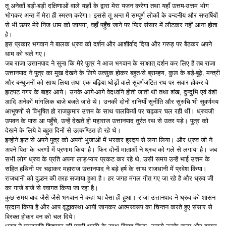
तू अनेकों बड़ी-बड़ी दक्षिणाओं वाले यज्ञों के द्वारा मेरा यजन करेगा तथा यहाँ उत्तम-उत्तम भोग
भोगकर अन्त में मेरा ही स्मरण करेगा। इससे तू अन्त में सम्पूर्ण लोकों के वन्दनीय और सप्तर्षियों
से भी ऊपर मेरे निज धाम को जायगा, वहाँ पहुँच जाने पर फिर संसार में लौटकर नहीं आना होता
है।
इस प्रकार भगवान ने बालक ध्रुव को दर्शन और आशीर्वाद दिया और गरुड़ पर बैठकर अपने
धाम को चले गए।
जब राजा उत्तानपाद ने सुना कि मेरे पुत्र ने आज भगवान के साक्षात् दर्शन कर लिए हैं तब राजा
उत्तानपाद ने पुत्र का मुख देखने के लिये उत्सुक होकर बहुत-से ब्राम्हण, कुल के बड़े-बूढ़े, मन्त्री
और बन्धुजनों को साथ लिया तथा एक बढ़िया घोड़ों वाले सुवर्णजटित रथ पर सवार होकर वे
झटपट नगर के बाहर आये। उनके आगे-आगे वेदध्वनि होती जाती थी तथा शंख, दुन्दुभि एवं वंशी
आदि अनेकों मांगलिक बाजे बजते जाते थे। उनकी दोनों रानियाँ सुनीति और सुरुचि भी सुवर्णमय
आभूषणों से विभूषित हो राजकुमार उत्तम के साथ पालकियों पर चढ़कर चल रही थीं। ध्रुवजी
उपवन के पास आ पहुँचे, उन्हें देखते ही महाराज उत्तानपाद तुरंत रथ से उतर पड़े। पुत्र को
देखने के लिये वे बहुत दिनों से उत्कण्ठित हो रहे थे।
इन्होने झट से अपने पुत्र को अपनी भुजाओं में भरकर ह्रदय से लगा लिया। और ध्रुव जी ने
अपने पिता के चरणों में प्रणाम किया है। फिर दोनों माताओं ने ध्रुव को गले से लगाया है। जब
सभी लोग ध्रुव के प्रति अपना लाड़-प्यार प्रकट कर रहे थे, उसी समय उन्हें भाई उत्तम के
सहित हथिनी पर चढ़ाकर महाराज उत्तानपाद ने बड़े हर्ष के साथ राजधानी में प्रवेश किया।
राजधानी को दुल्हन की तरह सजाया हुआ है। हर जगह मंगल गीत गए जा रहे है और ध्रुव जी
का गाजे बाजे से स्वागत किया जा रहा है।
कुछ समय बाद जैसे जैसे भगवान ने कहा था वैसा ही हुआ। राजा उत्तानपाद ने ध्रुव को शासन
प्रदान किया है और आप वृद्धावस्था आयी जानकर आत्मस्वरूप का चिन्तन करते हुए संसार से
विरक्त होकर वन को चल दिये।