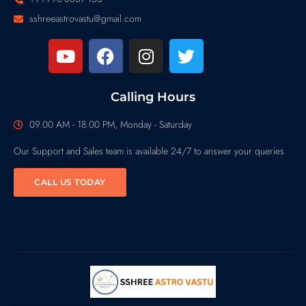
sshreeastrovastu@gmail.com
Calling Hours
09.00 AM - 18.00 PM, Monday - Saturday
Our Support and Sales team is available 24/7 to answer your queries
CALL US TODAY