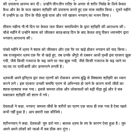
की उपासना आरम्भ कर दी। उन्होंने तीन-तीन रात्रि के अन्तर से शरीर निर्वाह के लिये केवल
कैथ और बेर के फल खाकर श्रीहरि की उपासना करते हुए एक मास व्यतीत किया। दूसरे महीने
में उन्होंने छः-छः दिन के पीछे सूखे घास और पत्ते खाकर भगवान् का भजन किया।
तीसरा महीना नौ-नौ दिन पर केवल जल पीकर समाधियोग के द्वारा श्रीहरि की आराधना की।
चौथे महींने में उन्होंने श्वास को जीतकर बारह-बारह दिन के बाद केवल वायु पीकर ध्यानयोग द्वारा
भगवान् आराधना की।
पांचवे महीने में ध्रुव ने श्वास को जीतकर और एक पैर पर खड़े होकर भगवान को याद किया।
जब राजकुमार ध्रुव एक पैर से खड़े हुए, तब उनके अँगूठे से दबकर आधी पृथ्वी इस प्रकार झुक
गयी, जैसे किसी गजराज के चढ़ जाने पर नाव झुक गयी, जैसे किसी गजराज के चढ़ जाने पर
पद-पद पर दायीं-बायीं ओर डगमगाने लगती है।
ध्रुवजी अपने इन्द्रिय द्वार तथा प्राणों को रोककर अनन्य बुद्धि से विश्वात्मा श्रीहरि का ध्यान
करने लगे। इस प्रकार उनकी समष्टि प्राण से अभिन्नता हो जाने के कारण सभी जीवों का
श्वास-प्रश्वास रुक गया। इससे समस्त लोक और लोकपालों को बड़ी पीड़ा हुई और वे सब
घबराकर श्रीहरि की शरण में गये।
देवताओं ने कहा, भगवन्! समस्त जीवों के शरीरों का प्राण एक साथ ही रुक गया है ऐसा पहले
कभी नहीं हुआ है। आप हमारी रक्षा कीजिये।
श्रीभगवान् ने कहा, देवताओं! तुम डरो मत। बालक ध्रुव के तप के कारण ऐसा हुआ है। तुम
अपने अपने लोकों को जाओ मैं सब ठीक कर दूंगा।