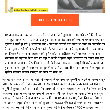
🔊 LISTEN TO THIS
भगवान्ना पहलवान का जन्म 1885 मे नारायणा गॉव मे हुआ था । यह गॉव कभी दिल्ली के
पास हुआ करता था । अग्रेजी राज हुआ करता था 18 साल की उम्र मे भगवान्ना पहलवान
पुलिस मे भर्ती हो गये । भगवानना की 7 फिट की उचाई उस समय भी लोगो के आकर्षण का
केन्द्र हुआ करती थी । धोबी पाट और घिस्सा दॉव भगवान्ना के मुख्य दॉव थे । एक समय
का जिकर है। भगवाना पहलवान की युनिट कोलम्बो श्रीलंका चली गई जहा पर लोगो ने
भगवान्ना को पहचान लिया क्यो कि वहॉ के लोगो ने इससे पहलें भगवान्ना का केवल नाम सुन
रखा था आज साक्षात देख लिया । उनही दिनो महान पहलवान राममूर्ती भी श्री लंका आया
हुआ था । राममूर्ती ने भगवान्ना को कुस्ती के लिये ललकार दिया । भगवान्ना ने राममुर्ती की
चुनौती स्वीकार करली राममूर्ती भी राजा का माल था ।
जब यह बात अंग्रेजो को पता चली तो अंग्रेजो ने भगवान्ना को कुस्ती ना लडने का फरमान सुना
दिया तथा एक कमरे मे बन्द करदिया । अब भगवाना के मन मे एक विचार आया की यदि मै
रामूर्ती से कुस्ती लडने ना गया तो लोग सोचेगे की भगवान्ना पहलवान डर गया है। जिस कमरे मे
भगवान्ना पहलवान बन्द था भगवान्ना ने उस कमरे की एक खिडकी को उखाड लिया और चुप
चाप कुस्ती लडने के लिये चला गया 40 वे मिन्ट मे भगवान्ना ने राममूर्ती को चित कर दिया ।
उस समय राममूर्ती और भगवान्ना की कुस्ती पर 5000( पॉच हजार) रूपये का इनाम रखा गया
था जो भगवान्ना को दिये गये साथ साथ कुस्ती प्रेमियों ने मिलकर 1700 रू इक्टठा कर