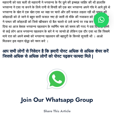
महारानी को पता चली तो महारानी ने भगवान्ना के पैर छूने की इच्चछा जाहिर की थी हालाकि
भगवान्ना ने एसा ना करने के लिये रानी से विनती की एक बार भगवान्ना अपने गॉव मे आये हुये थे
भगवान्ना के खेत मे एक खेत एसा था जहा पर चारो और हरी फसल लहला रही थी पत्थर की
कोहलडी को ले जाने मे बहुत सारी फसल नष्ट हो जाती तो मौके की नजाकत को देख भगवान्ना
ने पत्थर की कोहलडी को जिसे खीचकर दो बैल चलते थे उसे कन्धे पर रख कर खेत मे पटक
दिया था आज बेसक भगवान्ना पहलवान के स्वर्णिम नाम को समय की गरद ने दवा दिया हो हममे
से कई लोग आज भगवान्ना पहलवान के बारे मे ना जानते हो लेकिन एक दौर एसा था कि जिसमे
माये रात को अपने बच्चो को भगवान्ना पहलवान की बहादुरी के किस्से सुनाती थी । आओ
मिलकर इस महान यो़द्धा को नमन करे ।
आप सभी लोगों से निवेदन है कि हमारी पोस्ट अधिक से अधिक शेयर करें
जिससे अधिक से अधिक लोगों को पोस्ट पढ़कर फायदा मिले |
Join Our Whatsapp Group
Share This Article