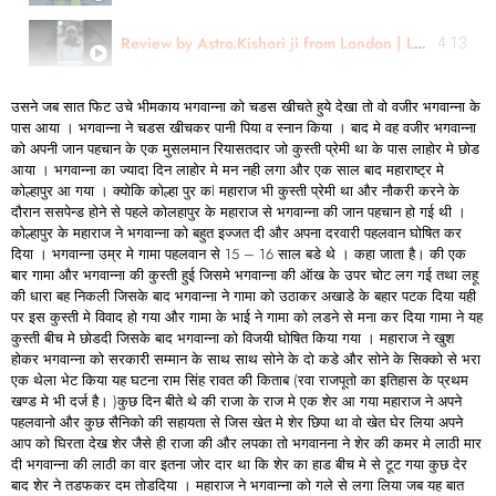
Review by Astro.Kishori ji from London | Learn Astrology
4:13
उसने जब सात फिट उचे भीमकाय भगवान्ना को चडस खीचते हुये देखा तो वो वजीर भगवान्ना के
पास आया । भगवान्ना ने चडस खीचकर पानी पिया व स्नान किया । बाद मे वह वजीर भगवान्ना
को अपनी जान पहचान के एक मुसलमान रियासतदार जो कुस्ती प्रेमी था के पास लाहोर मे छोड
आया । भगवान्ना का ज्यादा दिन लाहोर मे मन नही लगा और एक साल बाद महाराष्ट्र मे
कोल्हापुर आ गया । क्योकि कोल्हा पुर कl महाराज भी कुस्ती प्रेमी था और नौकरी करने के
दौरान ससपेन्ड होने से पहले कोलहापुर के महाराज से भगवान्ना की जान पहचान हो गई थी ।
कोल्हापुर के महाराज ने भगवान्ना को बहुत इज्जत दी और अपना दरवारी पहलवान घोषित कर
दिया । भगवान्ना उम्र मे गामा पहलवान से 15 – 16 साल बडे थे । कहा जाता है। की एक
बार गामा और भगवान्ना की कुस्ती हुई जिसमे भगवान्ना की ऑख के उपर चोट लग गई तथा लहू
की धारा बह निकली जिसके बाद भगवान्ना ने गामा को उठाकर अखाडे के बहार पटक दिया यही
पर इस कुस्ती मे विवाद हो गया और गामा के भाई ने गामा को लडने से मना कर दिया गामा ने यह
कुस्ती बीच मे छोडदी जिसके बाद भगवान्ना को विजयी घोषित किया गया । महाराज ने खुश
होकर भगवान्ना को सरकारी सम्मान के साथ साथ सोने के दो कडे और सोने के सिक्को से भरा
एक थेला भेट किया यह घटना राम सिंह रावत की किताब (रवा राजपूतो का इतिहास के प्रथम
खण्ड मे भी दर्ज है। )कुछ दिन बीते थे की राजा के राज मे एक शेर आ गया महाराज ने अपने
पहलवानो और कुछ सैनिको की सहायता से जिस खेत मे शेर छिपा था वो खेत घेर लिया अपने
आप को घिरता देख शेर जैसे ही राजा की और लपका तो भगवानना ने शेर की कमर मे लाठी मार
दी भगवान्ना की लाठी का वार इतना जोर दार था कि शेर का हाड बीच मे से टूट गया कुछ देर
बाद शेर ने तडफकर दम तोडदिया । महाराज ने भगवान्ना को गले से लगा लिया जब यह बात