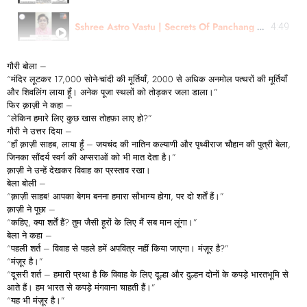
Sshree Astro Vastu | Secrets Of Panchang Remedies & Muhurtas | Review By- Astro-Suvarna Ji | Marathi
4:49
गौरी बोला –
“मंदिर लूटकर 17,000 सोने-चांदी की मूर्तियाँ, 2000 से अधिक अनमोल पत्थरों की मूर्तियाँ
और शिवलिंग लाया हूँ। अनेक पूजा स्थलों को तोड़कर जला डाला।”
फिर क़ाज़ी ने कहा –
“लेकिन हमारे लिए कुछ खास तोहफ़ा लाए हो?”
गौरी ने उत्तर दिया –
“हाँ क़ाज़ी साहब, लाया हूँ – जयचंद की नातिन कल्याणी और पृथ्वीराज चौहान की पुत्री बेला,
जिनका सौंदर्य स्वर्ग की अप्सराओं को भी मात देता है।”
क़ाज़ी ने उन्हें देखकर विवाह का प्रस्ताव रखा।
बेला बोली –
“क़ाज़ी साहब! आपका बेगम बनना हमारा सौभाग्य होगा, पर दो शर्तें हैं।”
क़ाज़ी ने पूछा –
“कहिए, क्या शर्तें हैं? तुम जैसी हूरों के लिए मैं सब मान लूंगा।”
बेला ने कहा –
“पहली शर्त – विवाह से पहले हमें अपवित्र नहीं किया जाएगा। मंज़ूर है?”
“मंज़ूर है।”
“दूसरी शर्त – हमारी प्रथा है कि विवाह के लिए दूल्हा और दुल्हन दोनों के कपड़े भारतभूमि से
आते हैं। हम भारत से कपड़े मंगवाना चाहती हैं।”
“यह भी मंज़ूर है।”