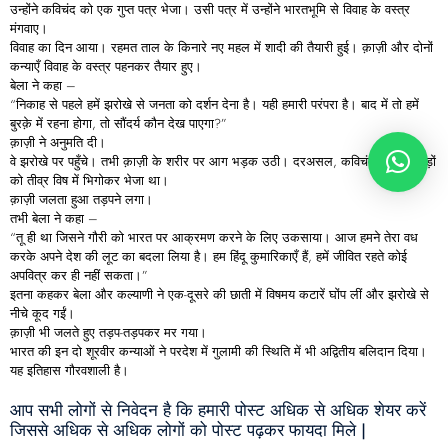
उन्होंने कविचंद को एक गुप्त पत्र भेजा। उसी पत्र में उन्होंने भारतभूमि से विवाह के वस्त्र
मंगवाए।
विवाह का दिन आया। रहमत ताल के किनारे नए महल में शादी की तैयारी हुई। क़ाज़ी और दोनों
कन्याएँ विवाह के वस्त्र पहनकर तैयार हुए।
बेला ने कहा –
“निकाह से पहले हमें झरोखे से जनता को दर्शन देना है। यही हमारी परंपरा है। बाद में तो हमें
बुरक़े में रहना होगा, तो सौंदर्य कौन देख पाएगा?”
क़ाज़ी ने अनुमति दी।
वे झरोखे पर पहुँचे। तभी क़ाज़ी के शरीर पर आग भड़क उठी। दरअसल, कविचंद ने उन कपड़ों
को तीव्र विष में भिगोकर भेजा था।
क़ाज़ी जलता हुआ तड़पने लगा।
तभी बेला ने कहा –
“तू ही था जिसने गौरी को भारत पर आक्रमण करने के लिए उकसाया। आज हमने तेरा वध
करके अपने देश की लूट का बदला लिया है। हम हिंदू कुमारिकाएँ हैं, हमें जीवित रहते कोई
अपवित्र कर ही नहीं सकता।”
इतना कहकर बेला और कल्याणी ने एक-दूसरे की छाती में विषमय कटारें घोंप लीं और झरोखे से
नीचे कूद गईं।
क़ाज़ी भी जलते हुए तड़प-तड़पकर मर गया।
भारत की इन दो शूरवीर कन्याओं ने परदेश में गुलामी की स्थिति में भी अद्वितीय बलिदान दिया।
यह इतिहास गौरवशाली है।
आप सभी लोगों से निवेदन है कि हमारी पोस्ट अधिक से अधिक शेयर करें
जिससे अधिक से अधिक लोगों को पोस्ट पढ़कर फायदा मिले |