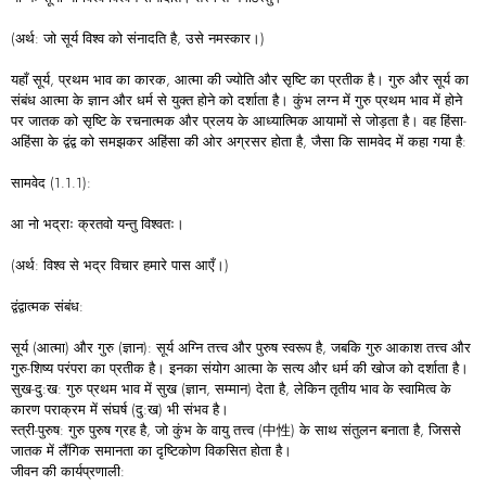
(अर्थ: जो सूर्य विश्व को संनादति है, उसे नमस्कार।)
यहाँ सूर्य, प्रथम भाव का कारक, आत्मा की ज्योति और सृष्टि का प्रतीक है। गुरु और सूर्य का
संबंध आत्मा के ज्ञान और धर्म से युक्त होने को दर्शाता है। कुंभ लग्न में गुरु प्रथम भाव में होने
पर जातक को सृष्टि के रचनात्मक और प्रलय के आध्यात्मिक आयामों से जोड़ता है। वह हिंसा-
अहिंसा के द्वंद्व को समझकर अहिंसा की ओर अग्रसर होता है, जैसा कि सामवेद में कहा गया है:
सामवेद (1.1.1):
आ नो भद्राः क्रतवो यन्तु विश्वतः।
(अर्थ: विश्व से भद्र विचार हमारे पास आएँ।)
द्वंद्वात्मक संबंध:
सूर्य (आत्मा) और गुरु (ज्ञान): सूर्य अग्नि तत्त्व और पुरुष स्वरूप है, जबकि गुरु आकाश तत्त्व और
गुरु-शिष्य परंपरा का प्रतीक है। इनका संयोग आत्मा के सत्य और धर्म की खोज को दर्शाता है।
सुख-दु:ख: गुरु प्रथम भाव में सुख (ज्ञान, सम्मान) देता है, लेकिन तृतीय भाव के स्वामित्व के
कारण पराक्रम में संघर्ष (दु:ख) भी संभव है।
स्त्री-पुरुष: गुरु पुरुष ग्रह है, जो कुंभ के वायु तत्त्व (中性) के साथ संतुलन बनाता है, जिससे
जातक में लैंगिक समानता का दृष्टिकोण विकसित होता है।
जीवन की कार्यप्रणाली: