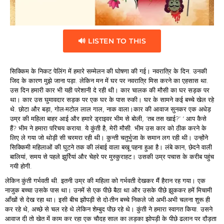
🔊 LISTEN TO THIS
सिक्किम के निकट पेलिंग में हमारे सम्मेलन की घोषणा की गई। नवरात्रि के दिन. उनकी
जिद के कारण मुझे जाना पड़ा. लेकिन मन में घर पर नवरात्रि मिस करने का एहसास था.
उस दिन हमारी कार भी यही परेशानी दे रही थी। कार चालक की मौसी का घर सड़क पर
था। कार उस घुमावदार सड़क पर एक घर के पास रुकी। घर के सामने कई बच्चे खेल रहे
थे. छोटा और बड़ा, गोल-मटोल लाल गाल, नाक वाला।कार की आवाज सुनकर एक अधेड़
उम्र की महिला बाहर आई और हमारे ड्राइवर भीम से बोली, ‘तब तस खाई?’ ‘ आप कैसे
हैं? भीम ने हमारा परिचय कराया. ये कुंती है, मेरी मौसी. भीम उस कार को ठीक करने के
लिए ले गया जो थोड़ी सी चरमरा रही थी। कुन्ती चतुर्भुजा के समान लग रही थी। उन्होंने
सिक्किमी महिलाओं की घुटने तक की लंबाई वाला बखू पहना हुआ है। लंबे कान, छेदने वाली
बालियां, समय से पहले झुर्रियां और चेहरे पर मुस्कुराहट। उसकी उम्र पचास के करीब पहुंच
गयी होगी.
लेकिन कुंती गर्भवती थी. इतनी उम्र की महिला को गर्भवती देखकर मैं हैरान रह गया। एक
नाजुक बच्चा उसके पास था। उनमें से एक पीछे बैठा था और उसके पीछे झुककर हमें मिचामी
आँखों से देख रहा था। इसी बीच झोंपड़ी से दो-तीन बच्चे निकले जो अभी-अभी चलना शुरू ही
कर रहे थे, अच्छे से चल रहे थे लेकिन शेम्बुद पोंछ रहे थे। कुंती ने हमारा स्वागत किया. उसने
आवाज दी तो खेत में काम कर रहा एक चौदह साल का लड़का झोपड़ी के पीछे ढलान पर दौड़ता