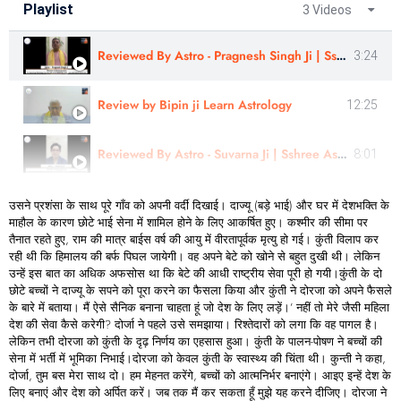
Playlist
3 Videos
Reviewed By Astro - Pragnesh Singh Ji | Sshree Astro Vastu
3:24
Review by Bipin ji Learn Astrology
12:25
Reviewed By Astro - Suvarna Ji | Sshree Astro Vastu
8:01
उसने प्रशंसा के साथ पूरे गाँव को अपनी वर्दी दिखाई। दाज्यू (बड़े भाई) और घर में देशभक्ति के
माहौल के कारण छोटे भाई सेना में शामिल होने के लिए आकर्षित हुए। कश्मीर की सीमा पर
तैनात रहते हुए, राम की मात्र बाईस वर्ष की आयु में वीरतापूर्वक मृत्यु हो गई। कुंती विलाप कर
रही थी कि हिमालय की बर्फ पिघल जायेगी। वह अपने बेटे को खोने से बहुत दुखी थी। लेकिन
उन्हें इस बात का अधिक अफसोस था कि बेटे की आधी राष्ट्रीय सेवा पूरी हो गयी।कुंती के दो
छोटे बच्चों ने दाज्यू के सपने को पूरा करने का फैसला किया और कुंती ने दोरजा को अपने फैसले
के बारे में बताया। मैं ऐसे सैनिक बनाना चाहता हूं जो देश के लिए लड़ें।’ नहीं तो मेरे जैसी महिला
देश की सेवा कैसे करेगी? दोर्जा ने पहले उसे समझाया। रिश्तेदारों को लगा कि वह पागल है।
लेकिन तभी दोरजा को कुंती के दृढ़ निर्णय का एहसास हुआ। कुंती के पालन-पोषण ने बच्चों की
सेना में भर्ती में भूमिका निभाई।दोरजा को केवल कुंती के स्वास्थ्य की चिंता थी। कुन्ती ने कहा,
दोर्जा, तुम बस मेरा साथ दो। हम मेहनत करेंगे, बच्चों को आत्मनिर्भर बनाएंगे। आइए इन्हें देश के
लिए बनाएं और देश को अर्पित करें। जब तक मैं कर सकता हूँ मुझे यह करने दीजिए। दोरजा ने