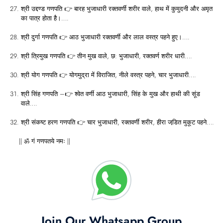
श्री उद्दण्ड गणपति 👉 बारह भुजाधारी रक्तवर्णी शरीर वाले, हाथ में कुमुदनी और अमृत
का पात्र होता है।….
श्री दुर्गा गणपति 👉 आठ भुजाधारी रक्तवर्णी और लाल वस्त्र पहने हुए।….
श्री त्रिमुख गणपति 👉 तीन मुख वाले, छ: भुजाधारी, रक्तवर्ण शरीर धारी….
श्री योग गणपति 👉 योगमुद्रा में विराजित, नीले वस्त्र पहने, चार भुजाधारी….
श्री सिंह गणपति –👉 श्वेत वर्णी आठ भुजाधारी, सिंह के मुख और हाथी की सूंड
वाले….
श्री संकष्ट हरण गणपति 👉 चार भुजाधारी, रक्तवर्णी शरीर, हीरा जडि़त मुकूट पहने….
|| ॐ गं गणपतये नमः ||
Join Our Whatsapp Group