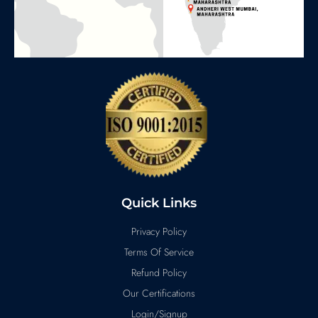
Quick Links
Privacy Policy
Terms Of Service
Refund Policy
Our Certifications
Login/Signup